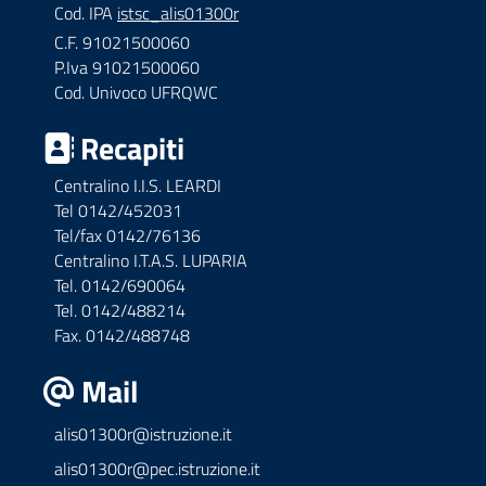
Cod. IPA
istsc_alis01300r
C.F. 91021500060
P.Iva 91021500060
Cod. Univoco UFRQWC
Recapiti
Centralino I.I.S. LEARDI
Tel 0142/452031
Tel/fax 0142/76136
Centralino I.T.A.S. LUPARIA
Tel. 0142/690064
Tel. 0142/488214
Fax. 0142/488748
Mail
alis01300r@istruzione.it
alis01300r@pec.istruzione.it