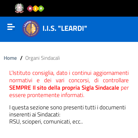
Vai al contenuto
Vail al menu di navigazione
Vai al footer
I.I.S. "LEARDI"
Attiva disattiva la navigazione
/
Home
Organi Sindacali
L’Istituto consiglia, dato i continui aggiornamenti
normativi e dei vari concorsi, di controllare
SEMPRE Il sito della propria Sigla Sindacale
per
essere prontemente informati.
I questa sezione sono presenti tutti i documenti
inserenti ai Sindacati:
RSU, scioperi, comunicati, ecc..