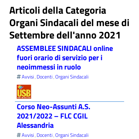
Articoli della Categoria
Organi Sindacali del mese di
Settembre dell'anno 2021
ll'interno del sito
ASSEMBLEE SINDACALI online
fuori orario di servizio per i
neoimmessi in ruolo
t
Avvisi
Docenti
Organi Sindacali
,
,
Corso Neo-Assunti A.S.
2021/2022 – FLC CGIL
Alessandria
Avvisi
Docenti
Organi Sindacali
,
,