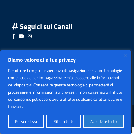
Seguici sui Canali
Seguici su Facebook
Seguici su YouTube
Seguici su Instagram
Seguici su Podcast
Diamo valore alla tua privacy
Per offrire la miglior esperienza di navigazione, usiamo tecnologie
come i cookie per immagazzinare e/o accedere alle informazioni
dei dispositivi. Consentire queste tecnologie ci permetterà di
processare le informazioni sui browser. Il non consenso o il rifiuto
del consenso potrebbero avere effetto su alcune caratteristiche o
funzioni.
Politica sui cookie
Sezione Legale
Copyright
2026 I.I.S. "LEARDI"
Personalizza
Rifiuta tutto
Accettare tutto