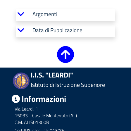
Argomenti
Data di Pubblicazione
I.I.S. "LEARDI"
Istituto di Istruzione Superiore
Informazioni
Via Leardi, 1
15033 - Casale Monferrato (AL)
C.M. ALIS01300R
Cod. IPA
istsc_alis01300r