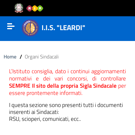
Vai al contenuto
Vail al menu di navigazione
Vai al footer
I.I.S. "LEARDI"
Attiva disattiva la navigazione
/
Home
Organi Sindacali
L’Istituto consiglia, dato i continui aggiornamenti
normativi e dei vari concorsi, di controllare
SEMPRE Il sito della propria Sigla Sindacale
per
essere prontemente informati.
I questa sezione sono presenti tutti i documenti
inserenti ai Sindacati:
RSU, scioperi, comunicati, ecc..