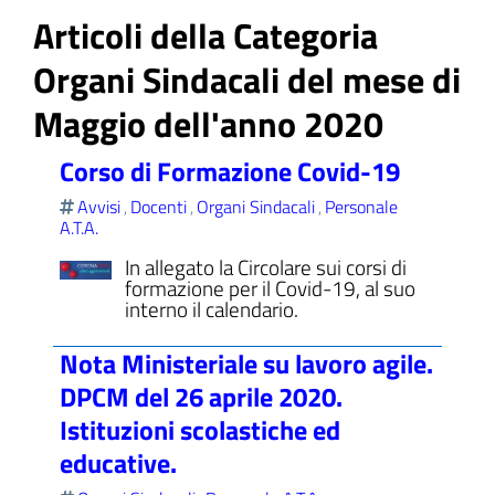
Articoli della Categoria
Organi Sindacali del mese di
Maggio dell'anno 2020
ll'interno del sito
Corso di Formazione Covid-19
Avvisi
Docenti
Organi Sindacali
Personale
,
,
,
A.T.A.
t
In allegato la Circolare sui corsi di
formazione per il Covid-19, al suo
interno il calendario.
Nota Ministeriale su lavoro agile.
DPCM del 26 aprile 2020.
Istituzioni scolastiche ed
educative.