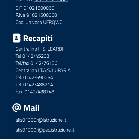
C.F. 91021500060
P.Iva 91021500060
Cod. Univoco UFRQWC
Recapiti
Centralino I.I.S. LEARDI
Tel 0142/452031
Tel/fax 0142/76136
Centralino I.T.A.S. LUPARIA
Tel. 0142/690064
Tel. 0142/488214
Fax. 0142/488748
Mail
alis01300r@istruzione.it
alis01300r@pec.istruzione.it