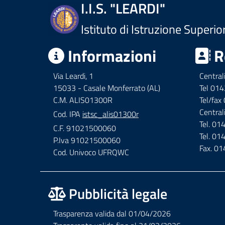
I.I.S. "LEARDI"
Istituto di Istruzione Superio
Informazioni
R
Via Leardi, 1
Central
15033 - Casale Monferrato (AL)
Tel 01
C.M. ALIS01300R
Tel/fa
Central
Cod. IPA
istsc_alis01300r
Tel. 0
C.F. 91021500060
Tel. 0
P.Iva 91021500060
Fax. 0
Cod. Univoco UFRQWC
Pubblicità legale
Trasparenza valida dal 01/04/2026