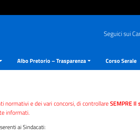
Seguici sui Ca
Albo Pretorio – Trasparenza
Corso Serale
ti normativi e dei vari concorsi, di controllare
SEMPRE Il s
e informati.
serenti ai Sindacati: