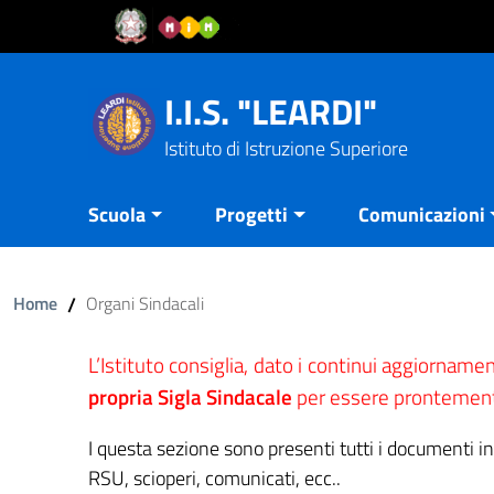
Vai al contenuto
Vail al menu di navigazione
Vai al footer
I.I.S. "LEARDI"
Istituto di Istruzione Superiore
Scuola
Progetti
Comunicazioni
Home
/
Organi Sindacali
L’Istituto consiglia, dato i continui aggiornamen
propria Sigla Sindacale
per essere prontement
I questa sezione sono presenti tutti i documenti in
RSU, scioperi, comunicati, ecc..