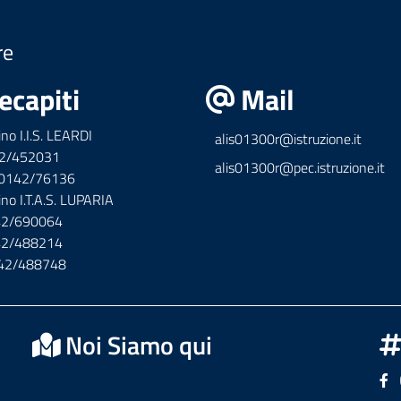
re
ecapiti
Mail
ino I.I.S. LEARDI
alis01300r@istruzione.it
42/452031
alis01300r@pec.istruzione.it
x 0142/76136
ino I.T.A.S. LUPARIA
142/690064
142/488214
142/488748
Noi Siamo qui
Se