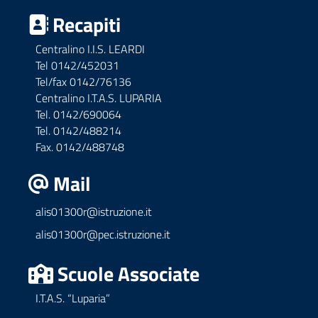
Recapiti
Centralino I.I.S. LEARDI
Tel 0142/452031
Tel/fax 0142/76136
Centralino I.T.A.S. LUPARIA
Tel. 0142/690064
Tel. 0142/488214
Fax. 0142/488748
Mail
alis01300r@istruzione.it
alis01300r@pec.istruzione.it
Scuole Associate
I.T.A.S. “Luparia”