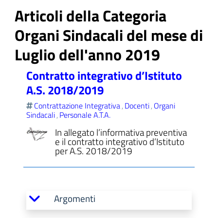
Articoli della Categoria
Organi Sindacali del mese di
Luglio dell'anno 2019
ll'interno del sito
Contratto integrativo d’Istituto
A.S. 2018/2019
Contrattazione Integrativa
Docenti
Organi
,
,
t
Sindacali
Personale A.T.A.
,
In allegato l’informativa preventiva
e il contratto integrativo d’Istituto
per A.S. 2018/2019
Argomenti