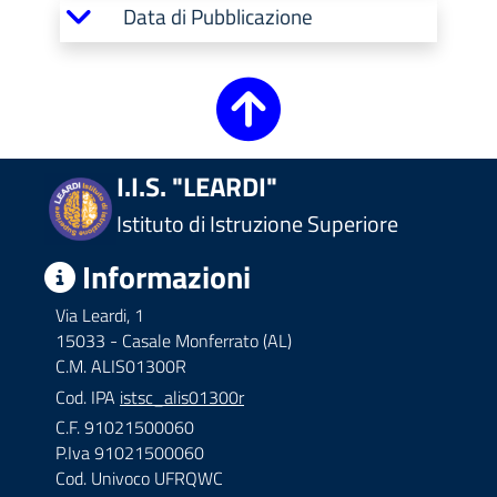
Data di Pubblicazione
I.I.S. "LEARDI"
Istituto di Istruzione Superiore
Informazioni
Via Leardi, 1
15033 - Casale Monferrato (AL)
C.M. ALIS01300R
Cod. IPA
istsc_alis01300r
C.F. 91021500060
P.Iva 91021500060
Cod. Univoco UFRQWC