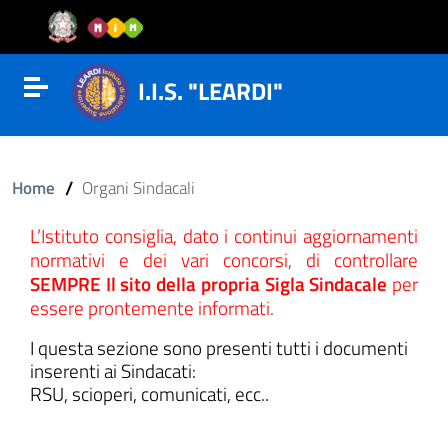
Vai al contenuto
Vail al menu di navigazione
Vai al footer
I.I.S. "LEARDI"
Attiva disattiva la navigazione
/
Home
Organi Sindacali
L’Istituto consiglia, dato i continui aggiornamenti
normativi e dei vari concorsi, di controllare
SEMPRE Il sito della propria Sigla Sindacale
per
essere prontemente informati.
I questa sezione sono presenti tutti i documenti
inserenti ai Sindacati:
RSU, scioperi, comunicati, ecc..