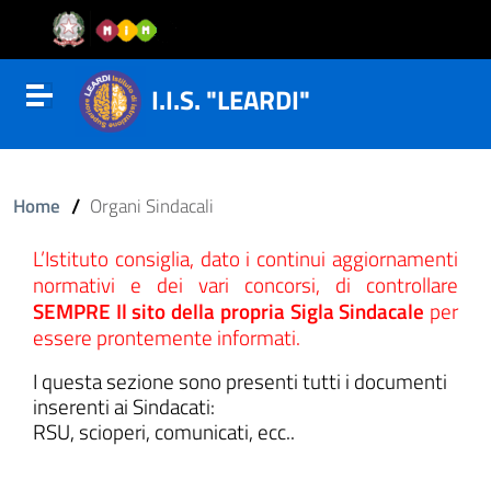
Vai al contenuto
Vail al menu di navigazione
Vai al footer
I.I.S. "LEARDI"
Attiva disattiva la navigazione
/
Home
Organi Sindacali
L’Istituto consiglia, dato i continui aggiornamenti
normativi e dei vari concorsi, di controllare
SEMPRE Il sito della propria Sigla Sindacale
per
essere prontemente informati.
I questa sezione sono presenti tutti i documenti
inserenti ai Sindacati:
RSU, scioperi, comunicati, ecc..