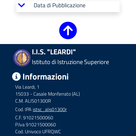
Data di Pubblicazione
I.I.S. "LEARDI"
Istituto di Istruzione Superiore
Informazioni
Via Leardi, 1
15033 - Casale Monferrato (AL)
C.M. ALIS01300R
Cod. IPA
istsc_alis01300r
C.F. 91021500060
P.Iva 91021500060
Cod. Univoco UFRQWC