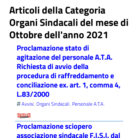
Articoli della Categoria
Organi Sindacali del mese di
Ottobre dell'anno 2021
ll'interno del sito
Proclamazione stato di
agitazione del personale A.T.A.
Richiesta di avvio della
t
procedura di raffreddamento e
conciliazione ex. art. 1, comma 4,
L.83/2000
Avvisi
Organi Sindacali
Personale A.T.A.
,
,
Proclamazione sciopero
associazione sindacale F.I.S.I. dal