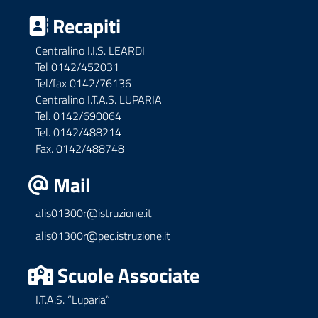
Recapiti
Centralino I.I.S. LEARDI
Tel 0142/452031
Tel/fax 0142/76136
Centralino I.T.A.S. LUPARIA
Tel. 0142/690064
Tel. 0142/488214
Fax. 0142/488748
Mail
alis01300r@istruzione.it
alis01300r@pec.istruzione.it
Scuole Associate
I.T.A.S. “Luparia”