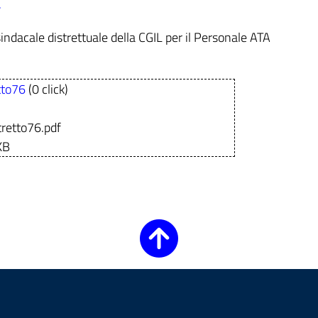
.
indacale distrettuale della CGIL per il Personale ATA
tto76
(0 click)
stretto76.pdf
KB