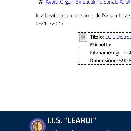
Avvisi
,
Organi Sindacali
,
Personale A.T.A
In allegato la convocazione dell’Assemblea s
08/10/2025
Titolo
:
CGIL Distre
Etichetta
:
Filename
: cgil_di
Dimensione
: 590 
I.I.S. "LEARDI"