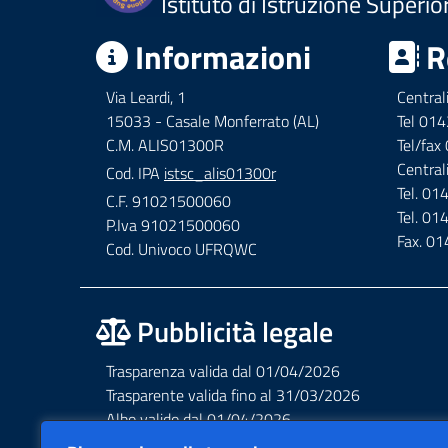
Istituto di Istruzione Superio
Informazioni
R
Via Leardi, 1
Central
15033 - Casale Monferrato (AL)
Tel 01
C.M. ALIS01300R
Tel/fa
Central
Cod. IPA
istsc_alis01300r
Tel. 0
C.F. 91021500060
Tel. 0
P.Iva 91021500060
Fax. 0
Cod. Univoco UFRQWC
Pubblicità legale
Trasparenza valida dal 01/04/2026
Trasparente valida fino al 31/03/2026
Albo valido dal 01/04/2026
Albo valido fino al 31/03/2026