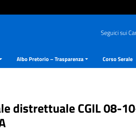
Seguici sui Ca
Albo Pretorio – Trasparenza
Corso Serale
e distrettuale CGIL 08-10
A