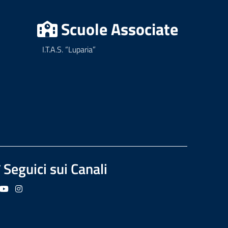
Scuole Associate
I.T.A.S. “Luparia”
Seguici sui Canali
guici su Facebook
Seguici su YouTube
Seguici su Instagram
Seguici su Podcast