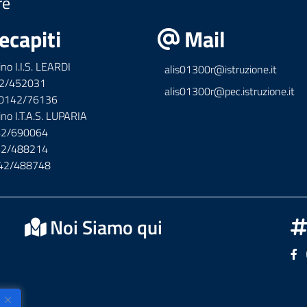
re
ecapiti
Mail
ino I.I.S. LEARDI
alis01300r@istruzione.it
42/452031
alis01300r@pec.istruzione.it
x 0142/76136
ino I.T.A.S. LUPARIA
142/690064
142/488214
142/488748
Noi Siamo qui
Se