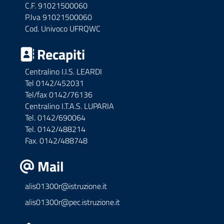
C.F. 91021500060
P.Iva 91021500060
Cod. Univoco UFRQWC
Recapiti
Centralino I.I.S. LEARDI
Tel 0142/452031
Tel/fax 0142/76136
Centralino I.T.A.S. LUPARIA
Tel. 0142/690064
Tel. 0142/488214
Fax. 0142/488748
Mail
alis01300r@istruzione.it
alis01300r@pec.istruzione.it