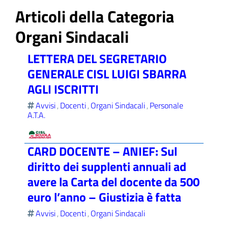
Articoli della Categoria
Organi Sindacali
ll'interno del sito
LETTERA DEL SEGRETARIO
GENERALE CISL LUIGI SBARRA
AGLI ISCRITTI
Avvisi
Docenti
Organi Sindacali
Personale
,
,
,
t
A.T.A.
CARD DOCENTE – ANIEF: Sul
diritto dei supplenti annuali ad
avere la Carta del docente da 500
euro l’anno – Giustizia è fatta
Avvisi
Docenti
Organi Sindacali
,
,