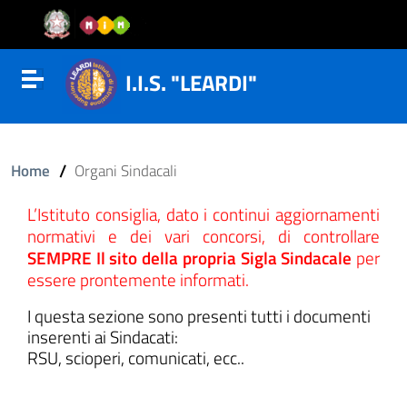
Vai al contenuto
Vail al menu di navigazione
Vai al footer
I.I.S. "LEARDI"
Attiva disattiva la navigazione
/
Home
Organi Sindacali
L’Istituto consiglia, dato i continui aggiornamenti
normativi e dei vari concorsi, di controllare
SEMPRE Il sito della propria Sigla Sindacale
per
essere prontemente informati.
I questa sezione sono presenti tutti i documenti
inserenti ai Sindacati:
RSU, scioperi, comunicati, ecc..