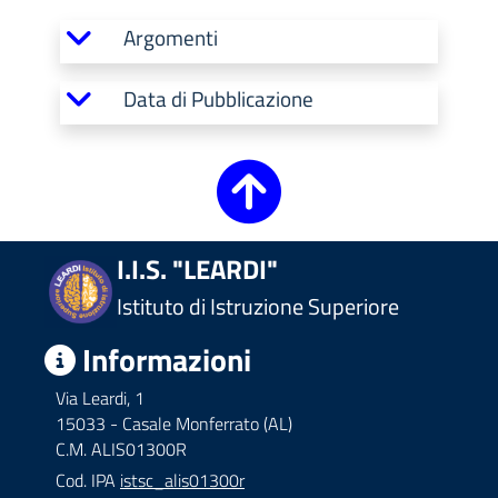
Argomenti
Data di Pubblicazione
I.I.S. "LEARDI"
Istituto di Istruzione Superiore
Informazioni
Via Leardi, 1
15033 - Casale Monferrato (AL)
C.M. ALIS01300R
Cod. IPA
istsc_alis01300r