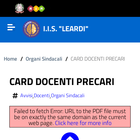
Vai al contenuto
Vail al menu di navigazione
Vai al footer
I.I.S. "LEARDI"
Attiva disattiva la navigazione
/
/
Home
Organi Sindacali
CARD DOCENTI PRECARI
CARD DOCENTI PRECARI
,
,
Avvisi
Docenti
Organi Sindacali
Failed to fetch Error: URL to the PDF file must
be on exactly the same domain as the current
web page.
Click here for more info