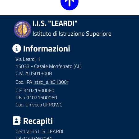
I.I.S. "LEARDI"
Istituto di Istruzione Superiore
ll'interno del sito
Informazioni
Via Leardi, 1
15033 - Casale Monferrato (AL)
t
C.M. ALIS01300R
Cod. IPA
istsc_alis01300r
C.F. 91021500060
P.Iva 91021500060
Cod. Univoco UFRQWC
Recapiti
Centralino I.I.S. LEARDI
Tel 0142/452031