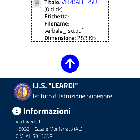
Titolo
:
VERBALE RSU
(0 click)
Etichetta
:
Filename
:
verbale_rsu.pdf
ll'interno del sito
Dimensione
: 283 KB
t
I.I.S. "LEARDI"
Istituto di Istruzione Superiore
Informazioni
Via Leardi, 1
15033 - Casale Monferrato (AL)
C.M. ALIS01300R