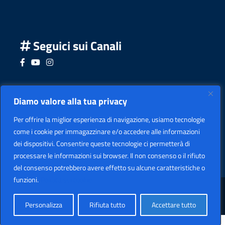
Seguici sui Canali
Seguici su Facebook
Seguici su YouTube
Seguici su Instagram
Seguici su Podcast
Diamo valore alla tua privacy
Per offrire la miglior esperienza di navigazione, usiamo tecnologie
come i cookie per immagazzinare e/o accedere alle informazioni
dei dispositivi. Consentire queste tecnologie ci permetterà di
processare le informazioni sui browser. Il non consenso o il rifiuto
del consenso potrebbero avere effetto su alcune caratteristiche o
funzioni.
Politica sui cookie
Sezione Legale
Copyright
2026 I.I.S. "LEARDI"
Personalizza
Rifiuta tutto
Accettare tutto