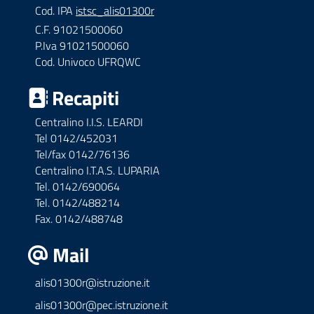
Cod. IPA
istsc_alis01300r
C.F. 91021500060
P.Iva 91021500060
Cod. Univoco UFRQWC
Recapiti
Centralino I.I.S. LEARDI
Tel 0142/452031
Tel/fax 0142/76136
Centralino I.T.A.S. LUPARIA
Tel. 0142/690064
Tel. 0142/488214
Fax. 0142/488748
Mail
alis01300r@istruzione.it
alis01300r@pec.istruzione.it