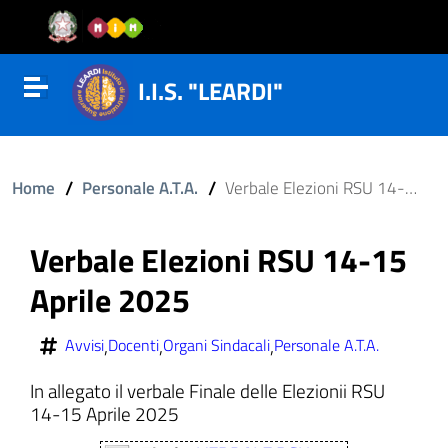
Vai al contenuto
Vail al menu di navigazione
Vai al footer
I.I.S. "LEARDI"
Attiva disattiva la navigazione
/
/
Home
Personale A.T.A.
Verbale Elezioni RSU 14-15 Aprile 2025
Verbale Elezioni RSU 14-15
Aprile 2025
,
,
,
Avvisi
Docenti
Organi Sindacali
Personale A.T.A.
In allegato il verbale Finale delle Elezionii RSU
14-15 Aprile 2025