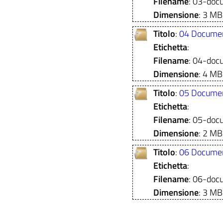
Filename
: 03-doc
Dimensione
: 3 MB
Titolo
:
04 Docume
Etichetta
:
Filename
: 04-doc
Dimensione
: 4 MB
Titolo
:
05 Docume
Etichetta
:
Filename
: 05-do
Dimensione
: 2 MB
Titolo
:
06 Documen
Etichetta
:
Filename
: 06-doc
Dimensione
: 3 MB