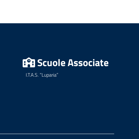
Scuole Associate
I.T.A.S. “Luparia”