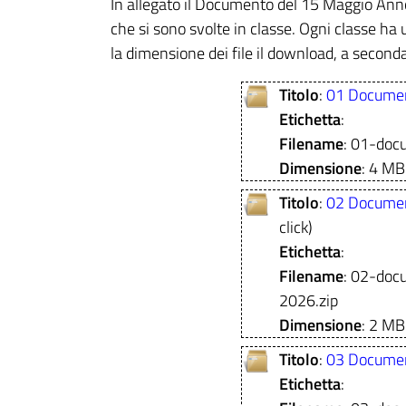
In allegato il Documento del 15 Maggio Ann
che si sono svolte in classe. Ogni classe ha u
la dimensione dei file il download, a seconda
Titolo
:
01 Docume
Etichetta
:
Filename
: 01-do
Dimensione
: 4 MB
Titolo
:
02 Docume
click)
Etichetta
:
Filename
: 02-do
2026.zip
Dimensione
: 2 MB
Titolo
:
03 Docume
Etichetta
: