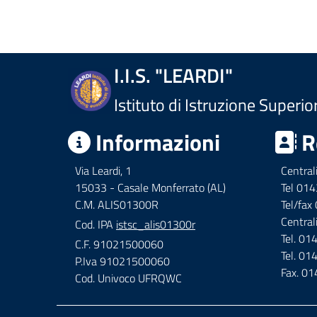
I.I.S. "LEARDI"
Istituto di Istruzione Superio
Informazioni
R
Via Leardi, 1
Central
15033 - Casale Monferrato (AL)
Tel 01
C.M. ALIS01300R
Tel/fa
Central
Cod. IPA
istsc_alis01300r
Tel. 0
C.F. 91021500060
Tel. 0
P.Iva 91021500060
Fax. 0
Cod. Univoco UFRQWC