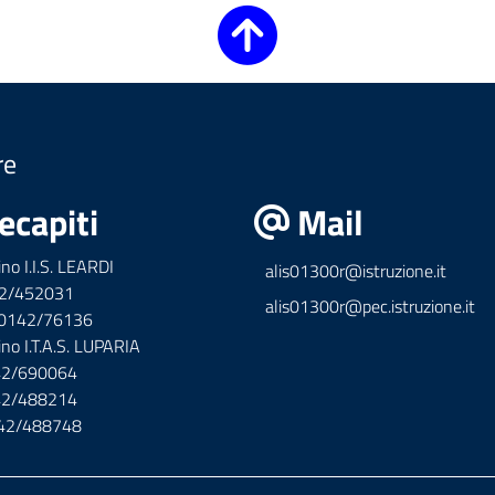
re
ecapiti
Mail
ino I.I.S. LEARDI
alis01300r@istruzione.it
42/452031
alis01300r@pec.istruzione.it
x 0142/76136
ino I.T.A.S. LUPARIA
142/690064
142/488214
142/488748