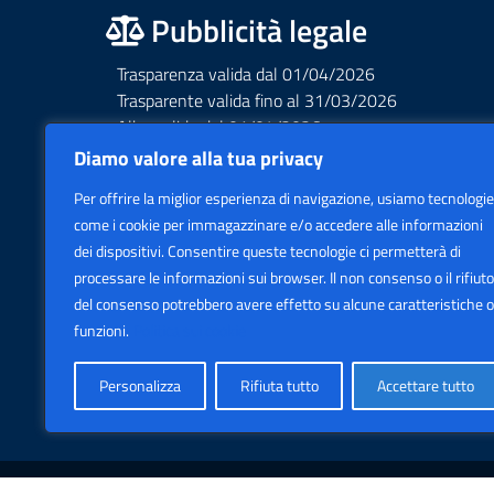
Pubblicità legale
Trasparenza valida dal 01/04/2026
Trasparente valida fino al 31/03/2026
Albo valido dal 01/04/2026
Albo valido fino al 31/03/2026
Diamo valore alla tua privacy
Privacy – Informative – VideoSorveglianza
Per offrire la miglior esperienza di navigazione, usiamo tecnologie
Accessibilità AGID Form
come i cookie per immagazzinare e/o accedere alle informazioni
dei dispositivi. Consentire queste tecnologie ci permetterà di
processare le informazioni sui browser. Il non consenso o il rifiuto
del consenso potrebbero avere effetto su alcune caratteristiche o
funzioni.
Politica sui cookie
Personalizza
Rifiuta tutto
Accettare tutto
Sezione Legale