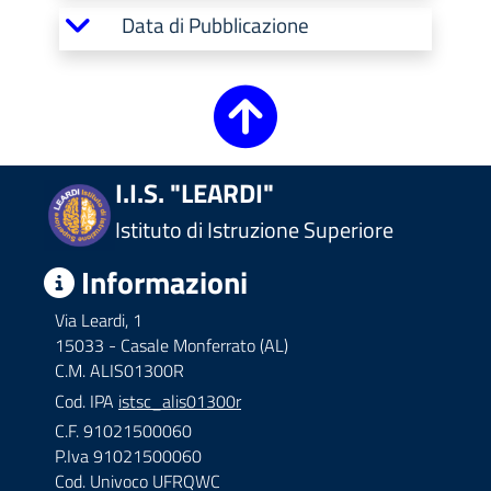
Data di Pubblicazione
I.I.S. "LEARDI"
Istituto di Istruzione Superiore
Informazioni
Via Leardi, 1
15033 - Casale Monferrato (AL)
C.M. ALIS01300R
Cod. IPA
istsc_alis01300r
C.F. 91021500060
P.Iva 91021500060
Cod. Univoco UFRQWC