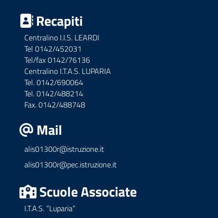
Recapiti
Centralino I.I.S. LEARDI
Tel 0142/452031
Tel/fax 0142/76136
Centralino I.T.A.S. LUPARIA
Tel. 0142/690064
Tel. 0142/488214
Fax. 0142/488748
Mail
alis01300r@istruzione.it
alis01300r@pec.istruzione.it
Scuole Associate
I.T.A.S. “Luparia”