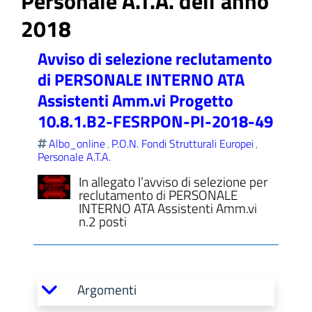
Personale A.T.A. dell'anno
2018
Avviso di selezione reclutamento
ll'interno del sito
di PERSONALE INTERNO ATA
Assistenti Amm.vi Progetto
10.8.1.B2-FESRPON-PI-2018-49
Albo_online
P.O.N. Fondi Strutturali Europei
,
,
Personale A.T.A.
t
In allegato l’avviso di selezione per
reclutamento di PERSONALE
INTERNO ATA Assistenti Amm.vi
n.2 posti
Argomenti