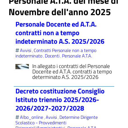
Personale A.T.A. del mese di
Novembre dell'anno 2025
Personale Docente ed A.T.A.
ll'interno del sito
contratti non a tempo
indeterminato A.S. 2025/2026
Avvisi
Contratti Personale non a tempo
,
indeterminato
Docenti
Personale A.T.A.
,
,
t
In allegato i contratti del Personale
Docente ed A.T.A. contratti a tempo
determinato A.S. 2025/2026
Decreto costituzione Consiglio
Istituto triennio 2025/2026-
2026/2027-2027/2028
Albo_online
Avvisi
Determine Dirigente
,
,
Scolastico - Provvedimenti