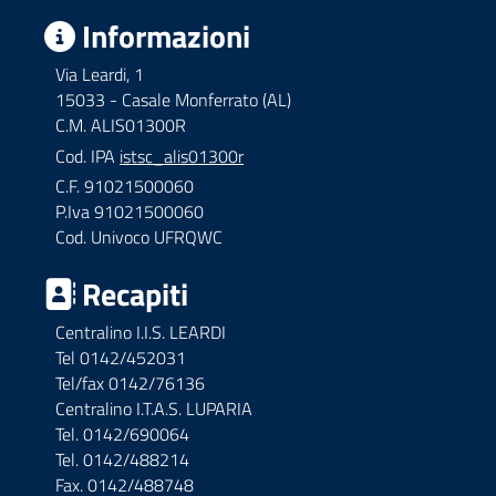
Informazioni
Via Leardi, 1
15033 - Casale Monferrato (AL)
C.M. ALIS01300R
Cod. IPA
istsc_alis01300r
C.F. 91021500060
P.Iva 91021500060
Cod. Univoco UFRQWC
Recapiti
Centralino I.I.S. LEARDI
Tel 0142/452031
Tel/fax 0142/76136
Centralino I.T.A.S. LUPARIA
Tel. 0142/690064
Tel. 0142/488214
Fax. 0142/488748