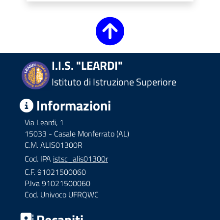
I.I.S. "LEARDI"
Istituto di Istruzione Superiore
Informazioni
Via Leardi, 1
15033 - Casale Monferrato (AL)
C.M. ALIS01300R
Cod. IPA
istsc_alis01300r
C.F. 91021500060
P.Iva 91021500060
Cod. Univoco UFRQWC
Recapiti