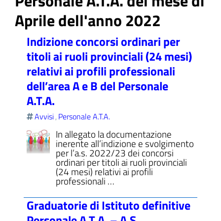
Personale A.T.A. del mese di
Aprile dell'anno 2022
Indizione concorsi ordinari per
ll'interno del sito
titoli ai ruoli provinciali (24 mesi)
relativi ai profili professionali
dell’area A e B del Personale
A.T.A.
t
Avvisi
Personale A.T.A.
,
In allegato la documentazione
inerente all’indizione e svolgimento
per l’a.s. 2022/23 dei concorsi
ordinari per titoli ai ruoli provinciali
(24 mesi) relativi ai profili
professionali …
Graduatorie di Istituto definitive
Personale A.T.A. – A.S.