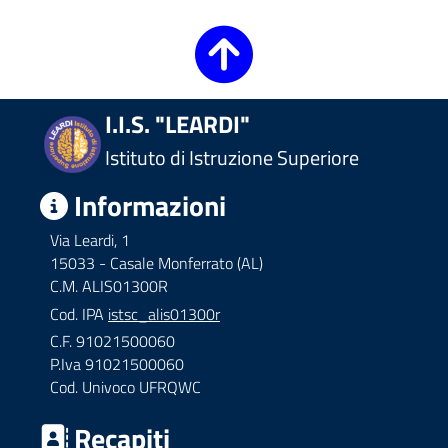
I.I.S. "LEARDI"
Istituto di Istruzione Superiore
Informazioni
Via Leardi, 1
15033 - Casale Monferrato (AL)
C.M. ALIS01300R
Cod. IPA
istsc_alis01300r
C.F. 91021500060
P.Iva 91021500060
Cod. Univoco UFRQWC
Recapiti