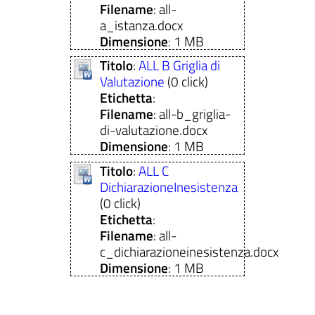
Filename
: all-
a_istanza.docx
Dimensione
: 1 MB
Titolo
:
ALL B Griglia di
Valutazione
(0 click)
Etichetta
:
Filename
: all-b_griglia-
di-valutazione.docx
Dimensione
: 1 MB
Titolo
:
ALL C
DichiarazioneInesistenza
(0 click)
Etichetta
:
Filename
: all-
c_dichiarazioneinesistenza.docx
Dimensione
: 1 MB