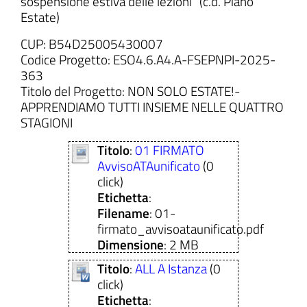
sospensione estiva delle lezioni” (c.d. Piano
Estate)
CUP: B54D25005430007
Codice Progetto: ESO4.6.A4.A-FSEPNPI-2025-
363
Titolo del Progetto: NON SOLO ESTATE!-
APPRENDIAMO TUTTI INSIEME NELLE QUATTRO
STAGIONI
Titolo
:
01 FIRMATO
AvvisoATAunificato
(0
click)
Etichetta
:
Filename
: 01-
firmato_avvisoataunificato.pdf
Dimensione
: 2 MB
Titolo
:
ALL A Istanza
(0
click)
Etichetta
: