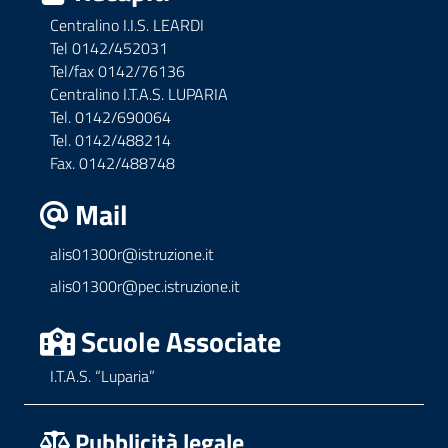
Centralino I.I.S. LEARDI
Tel 0142/452031
Tel/fax 0142/76136
Centralino I.T.A.S. LUPARIA
Tel. 0142/690064
Tel. 0142/488214
Fax. 0142/488748
Mail
alis01300r@istruzione.it
alis01300r@pec.istruzione.it
Scuole Associate
I.T.A.S. “Luparia”
Pubblicità legale