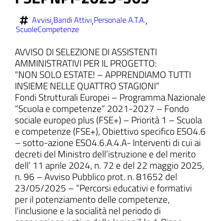
,
,
,
Avvisi
Bandi Attivi
Personale A.T.A.
ScuoleCompetenze
AVVISO DI SELEZIONE DI ASSISTENTI
ll'interno del sito
AMMINISTRATIVI PER IL PROGETTO:
“NON SOLO ESTATE! – APPRENDIAMO TUTTI
INSIEME NELLE QUATTRO STAGIONI”
Fondi Strutturali Europei – Programma Nazionale
“Scuola e competenze” 2021-2027 – Fondo
t
sociale europeo plus (FSE+) – Priorità 1 – Scuola
e competenze (FSE+), Obiettivo specifico ESO4.6
– sotto-azione ESO4.6.A.4.A- Interventi di cui ai
decreti del Ministro dell’istruzione e del merito
dell’ 11 aprile 2024, n. 72 e del 22 maggio 2025,
n. 96 – Avviso Pubblico prot. n. 81652 del
23/05/2025 – “Percorsi educativi e formativi
per il potenziamento delle competenze,
l’inclusione e la socialità nel periodo di