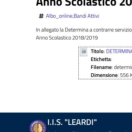
Anno Scolastico 2
Albo_online
,
Bandi Attivi
In allegato la Determina a contrarre servizio
Anno Scolastico 2018/2019
Titolo
:
DETERMINA
Etichetta
:
Filename
: determi
Dimensione
: 556 
I.I.S. "LEARDI"