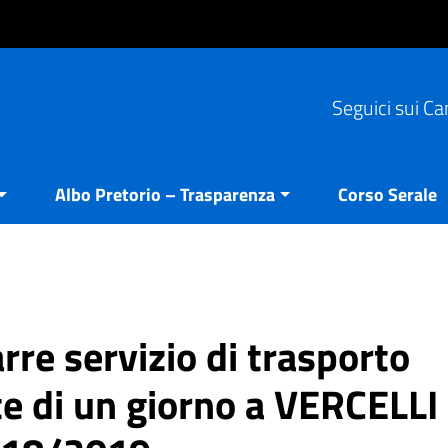
Seguici sui Ca
Albo Pretorio – Trasparenza
Corso Serale
re servizio di trasporto
te di un giorno a VERCELLI