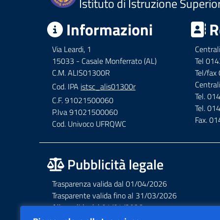
Istituto di Istruzione Superio
Informazioni
R
Via Leardi, 1
Central
15033 - Casale Monferrato (AL)
Tel 01
C.M. ALIS01300R
Tel/fa
Central
Cod. IPA
istsc_alis01300r
Tel. 0
C.F. 91021500060
Tel. 0
P.Iva 91021500060
Fax. 0
Cod. Univoco UFRQWC
Pubblicità legale
Trasparenza valida dal 01/04/2026
Trasparente valida fino al 31/03/2026
Albo valido dal 01/04/2026
Albo valido fino al 31/03/2026