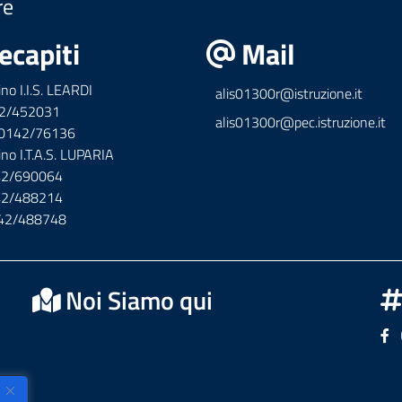
re
ecapiti
Mail
ino I.I.S. LEARDI
alis01300r@istruzione.it
42/452031
alis01300r@pec.istruzione.it
x 0142/76136
ino I.T.A.S. LUPARIA
142/690064
142/488214
142/488748
Noi Siamo qui
Se