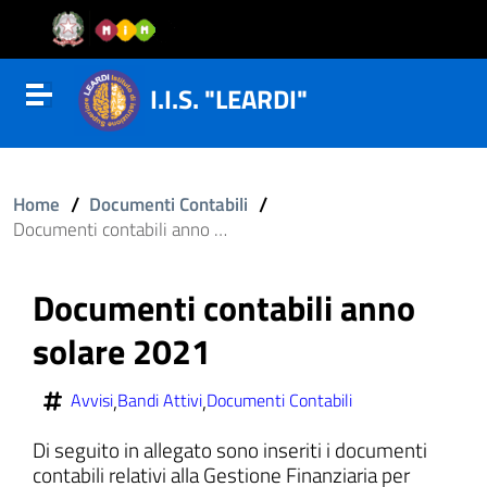
Vai al contenuto
Vail al menu di navigazione
Vai al footer
I.I.S. "LEARDI"
Attiva disattiva la navigazione
/
/
Home
Documenti Contabili
Documenti contabili anno solare 2021
Documenti contabili anno
solare 2021
,
,
Avvisi
Bandi Attivi
Documenti Contabili
Di seguito in allegato sono inseriti i documenti
contabili relativi alla Gestione Finanziaria per