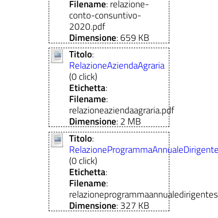
Filename
: relazione-
conto-consuntivo-
2020.pdf
Dimensione
: 659 KB
Titolo
:
RelazioneAziendaAgraria
(0 click)
Etichetta
:
Filename
:
relazioneaziendaagraria.pdf
Dimensione
: 2 MB
Titolo
:
RelazioneProgrammaAnnualeDirigente
(0 click)
Etichetta
:
Filename
:
relazioneprogrammaannualedirigentesc
Dimensione
: 327 KB