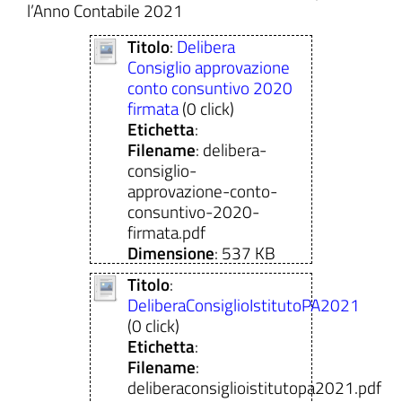
l’Anno Contabile 2021
Titolo
:
Delibera
Consiglio approvazione
conto consuntivo 2020
ll'interno del sito
firmata
(0 click)
Etichetta
:
Filename
: delibera-
consiglio-
approvazione-conto-
t
consuntivo-2020-
firmata.pdf
Dimensione
: 537 KB
Titolo
:
DeliberaConsiglioIstitutoPA2021
(0 click)
Etichetta
:
Filename
:
deliberaconsiglioistitutopa2021.pdf