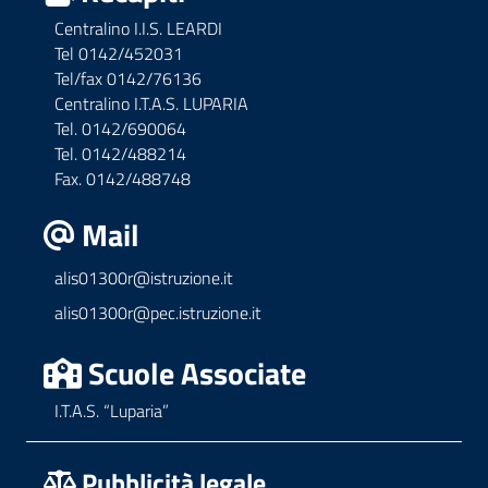
Centralino I.I.S. LEARDI
Tel 0142/452031
Tel/fax 0142/76136
Centralino I.T.A.S. LUPARIA
Tel. 0142/690064
Tel. 0142/488214
Fax. 0142/488748
Mail
alis01300r@istruzione.it
alis01300r@pec.istruzione.it
Scuole Associate
I.T.A.S. “Luparia”
Pubblicità legale