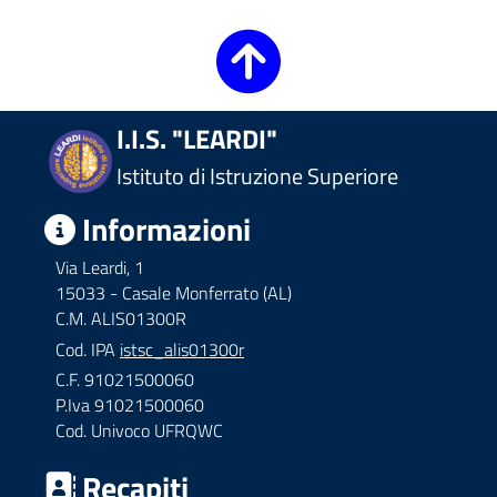
I.I.S. "LEARDI"
Istituto di Istruzione Superiore
Informazioni
Via Leardi, 1
15033 - Casale Monferrato (AL)
C.M. ALIS01300R
Cod. IPA
istsc_alis01300r
C.F. 91021500060
P.Iva 91021500060
Cod. Univoco UFRQWC
Recapiti