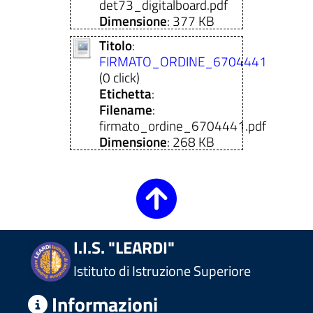
det73_digitalboard.pdf
Dimensione
: 377 KB
Titolo
:
FIRMATO_ORDINE_6704441
(0 click)
Etichetta
:
Filename
:
firmato_ordine_6704441.pdf
Dimensione
: 268 KB
I.I.S. "LEARDI"
Istituto di Istruzione Superiore
Informazioni