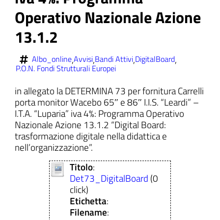
Operativo Nazionale Azione
13.1.2
ll'interno del sito
,
,
,
,
Albo_online
Avvisi
Bandi Attivi
DigitalBoard
P.O.N. Fondi Strutturali Europei
in allegato la DETERMINA 73 per fornitura Carrelli
porta monitor Wacebo 65″ e 86″ I.I.S. “Leardi” –
t
I.T.A. “Luparia” iva 4%: Programma Operativo
Nazionale Azione 13.1.2 “Digital Board:
trasformazione digitale nella didattica e
nell’organizzazione”.
Titolo
:
Det73_DigitalBoard
(0
click)
Etichetta
:
Filename
: