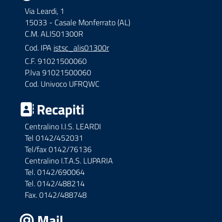
Via Leardi, 1
15033 - Casale Monferrato (AL)
C.M. ALIS01300R
Cod. IPA
istsc_alis01300r
C.F. 91021500060
P.Iva 91021500060
Cod. Univoco UFRQWC
Recapiti
Centralino I.I.S. LEARDI
Tel 0142/452031
Tel/fax 0142/76136
Centralino I.T.A.S. LUPARIA
Tel. 0142/690064
Tel. 0142/488214
Fax. 0142/488748
Mail