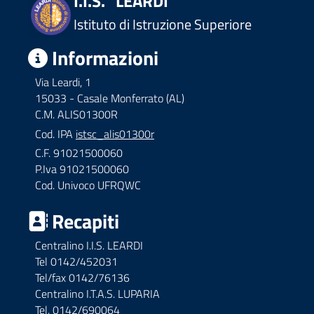
I.I.S. "LEARDI"
Istituto di Istruzione Superiore
Informazioni
Via Leardi, 1
15033 - Casale Monferrato (AL)
C.M. ALIS01300R
Cod. IPA
istsc_alis01300r
C.F. 91021500060
P.Iva 91021500060
Cod. Univoco UFRQWC
Recapiti
Centralino I.I.S. LEARDI
Tel 0142/452031
Tel/fax 0142/76136
Centralino I.T.A.S. LUPARIA
Tel. 0142/690064