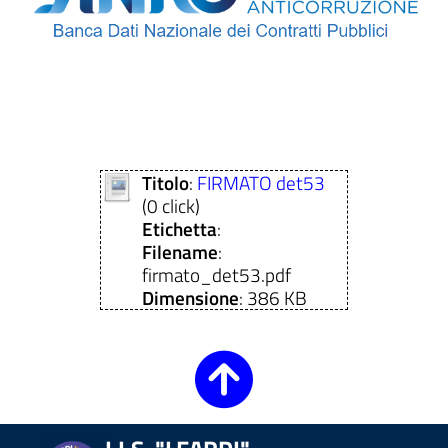
Titolo
:
FIRMATO det53
(0 click)
Etichetta
:
Filename
:
firmato_det53.pdf
Dimensione
: 386 KB