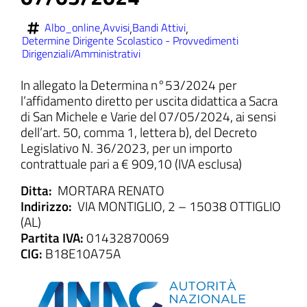
,
,
,
Albo_online
Avvisi
Bandi Attivi
Determine Dirigente Scolastico - Provvedimenti
Dirigenziali/Amministrativi
ll'interno del sito
In allegato la Determina n°53/2024 per
l’affidamento diretto per uscita didattica a Sacra
di San Michele e Varie del 07/05/2024, ai sensi
dell’art. 50, comma 1, lettera b), del Decreto
Legislativo N. 36/2023, per un importo
t
contrattuale pari a € 909,10 (IVA esclusa)
Ditta:
MORTARA RENATO
Indirizzo:
VIA MONTIGLIO, 2 – 15038 OTTIGLIO
(AL)
Partita IVA:
01432870069
CIG:
B18E10A75A