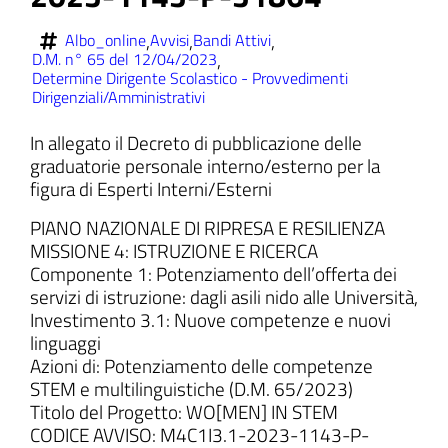
,
,
,
Albo_online
Avvisi
Bandi Attivi
,
D.M. n° 65 del 12/04/2023
Determine Dirigente Scolastico - Provvedimenti
Dirigenziali/Amministrativi
ll'interno del sito
In allegato il Decreto di pubblicazione delle
graduatorie personale interno/esterno per la
figura di Esperti Interni/Esterni
PIANO NAZIONALE DI RIPRESA E RESILIENZA
t
MISSIONE 4: ISTRUZIONE E RICERCA
Componente 1: Potenziamento dell’offerta dei
servizi di istruzione: dagli asili nido alle Università,
Investimento 3.1: Nuove competenze e nuovi
linguaggi
Azioni di: Potenziamento delle competenze
STEM e multilinguistiche (D.M. 65/2023)
Titolo del Progetto: WO[MEN] IN STEM
CODICE AVVISO: M4C1I3.1-2023-1143-P-