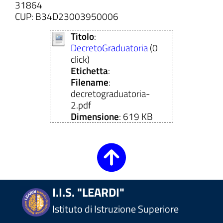
31864
CUP: B34D23003950006
Titolo
:
DecretoGraduatoria
(0
click)
Etichetta
:
Filename
:
decretograduatoria-
2.pdf
Dimensione
: 619 KB
I.I.S. "LEARDI"
Istituto di Istruzione Superiore