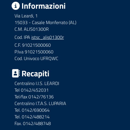
Informazioni
Via Leardi, 1
15033 - Casale Monferrato (AL)
C.M. ALIS01300R
Cod. IPA
istsc_alis01300r
C.F. 91021500060
P.Iva 91021500060
Cod. Univoco UFRQWC
Recapiti
Centralino I.I.S. LEARDI
Tel 0142/452031
Tel/fax 0142/76136
Centralino I.T.A.S. LUPARIA
Tel. 0142/690064
Tel. 0142/488214
Fax. 0142/488748