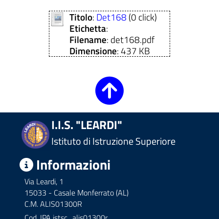
Titolo
:
Det168
(0 click)
Etichetta
:
Filename
: det168.pdf
Dimensione
: 437 KB
I.I.S. "LEARDI"
Istituto di Istruzione Superiore
Informazioni
Via Leardi, 1
15033 - Casale Monferrato (AL)
C.M. ALIS01300R
Cod. IPA
istsc_alis01300r