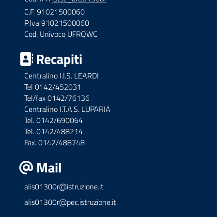
C.F. 91021500060
P.Iva 91021500060
Cod. Univoco UFRQWC
Recapiti
Centralino I.I.S. LEARDI
Tel 0142/452031
Tel/fax 0142/76136
Centralino I.T.A.S. LUPARIA
Tel. 0142/690064
Tel. 0142/488214
Fax. 0142/488748
Mail
alis01300r@istruzione.it
alis01300r@pec.istruzione.it