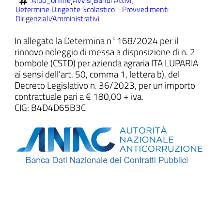
,
,
,
Albo_online
Avvisi
Bandi Attivi
Determine Dirigente Scolastico - Provvedimenti
Dirigenziali/Amministrativi
In allegato la Determina n°168/2024 per il
rinnovo noleggio di messa a disposizione di n. 2
ll'interno del sito
bombole (CSTD) per azienda agraria ITA LUPARIA
ai sensi dell’art. 50, comma 1, lettera b), del
Decreto Legislativo n. 36/2023, per un importo
contrattuale pari a € 180,00 + iva.
CIG: B4D4D65B3C
t