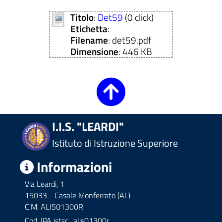
Titolo
:
Det59
(0 click)
Etichetta
:
Filename
: det59.pdf
Dimensione
: 446 KB
I.I.S. "LEARDI"
Istituto di Istruzione Superiore
Informazioni
Via Leardi, 1
15033 - Casale Monferrato (AL)
C.M. ALIS01300R
Cod. IPA
istsc_alis01300r