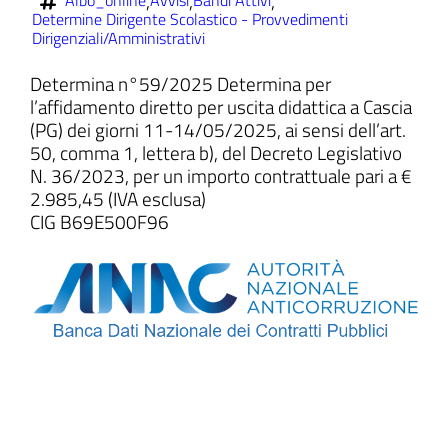
,
,
,
Albo_online
Avvisi
Bandi Attivi
Determine Dirigente Scolastico - Provvedimenti
Dirigenziali/Amministrativi
Determina n°59/2025 Determina per
l’affidamento diretto per uscita didattica a Cascia
ll'interno del sito
(PG) dei giorni 11-14/05/2025, ai sensi dell’art.
50, comma 1, lettera b), del Decreto Legislativo
N. 36/2023, per un importo contrattuale pari a €
2.985,45 (IVA esclusa)
CIG B69E500F96
t