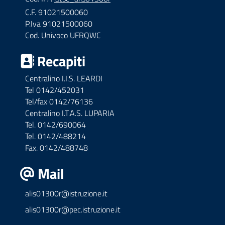
C.F. 91021500060
P.Iva 91021500060
Cod. Univoco UFRQWC
Recapiti
Centralino I.I.S. LEARDI
Tel 0142/452031
Tel/fax 0142/76136
Centralino I.T.A.S. LUPARIA
Tel. 0142/690064
Tel. 0142/488214
Fax. 0142/488748
Mail
alis01300r@istruzione.it
alis01300r@pec.istruzione.it