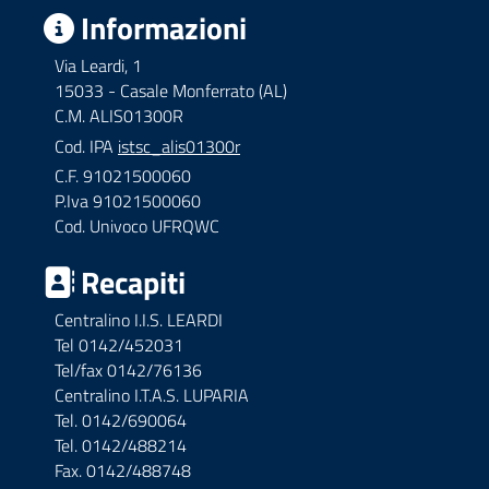
Informazioni
Via Leardi, 1
15033 - Casale Monferrato (AL)
C.M. ALIS01300R
Cod. IPA
istsc_alis01300r
C.F. 91021500060
P.Iva 91021500060
Cod. Univoco UFRQWC
Recapiti
Centralino I.I.S. LEARDI
Tel 0142/452031
Tel/fax 0142/76136
Centralino I.T.A.S. LUPARIA
Tel. 0142/690064
Tel. 0142/488214
Fax. 0142/488748