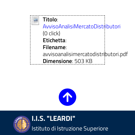
Titolo
:
AvvisoAnalisiMercatoDistributori
(0 click)
Etichetta
:
Filename
:
avvisoanalisimercatodistributori.pdf
Dimensione
: 503 KB
I.I.S. "LEARDI"
Istituto di Istruzione Superiore