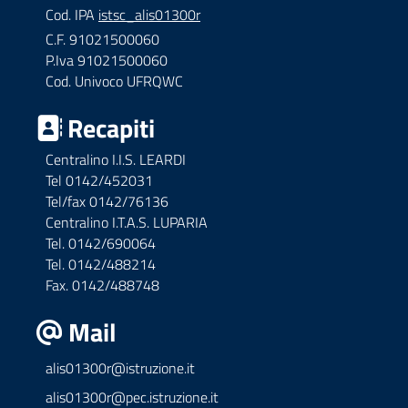
Cod. IPA
istsc_alis01300r
C.F. 91021500060
P.Iva 91021500060
Cod. Univoco UFRQWC
Recapiti
Centralino I.I.S. LEARDI
Tel 0142/452031
Tel/fax 0142/76136
Centralino I.T.A.S. LUPARIA
Tel. 0142/690064
Tel. 0142/488214
Fax. 0142/488748
Mail
alis01300r@istruzione.it
alis01300r@pec.istruzione.it