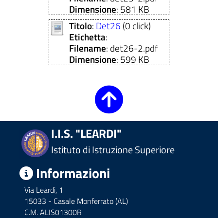
Dimensione
: 581 KB
Titolo
:
Det26
(0 click)
Etichetta
:
Filename
: det26-2.pdf
Dimensione
: 599 KB
I.I.S. "LEARDI"
Istituto di Istruzione Superiore
Informazioni
Via Leardi, 1
15033 - Casale Monferrato (AL)
C.M. ALIS01300R