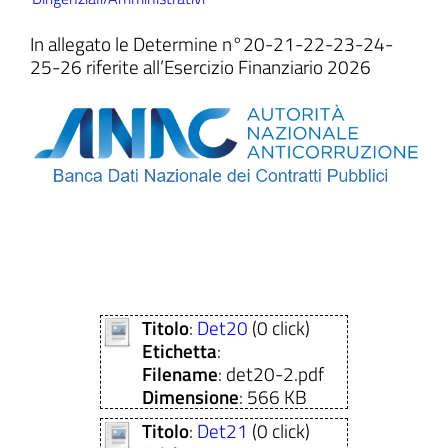
In allegato le Determine n°20-21-22-23-24-
25-26 riferite all’Esercizio Finanziario 2026
ll'interno del sito
t
Titolo
:
Det20
(0 click)
Etichetta
:
Filename
: det20-2.pdf
Dimensione
: 566 KB
Titolo
:
Det21
(0 click)