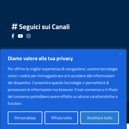
Seguici sui Canali
Seguici su Facebook
Seguici su YouTube
Seguici su Instagram
Seguici su Podcast
Diamo valore alla tua privacy
Per offrire la miglior esperienza di navigazione, usiamo tecnologie
come i cookie per immagazzinare e/o accedere alle informazioni
dei dispositivi. Consentire queste tecnologie ci permetterà di
processare le informazioni sui browser. Il non consenso o il rifiuto
del consenso potrebbero avere effetto su alcune caratteristiche o
funzioni.
Politica sui cookie
Sezione Legale
Copyright
2026 I.I.S. "LEARDI"
Personalizza
Rifiuta tutto
Accettare tutto