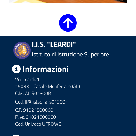
I.I.S. "LEARDI"
Istituto di Istruzione Superiore
Informazioni
Via Leardi, 1
15033 - Casale Monferrato (AL)
C.M. ALIS01300R
Cod. IPA
istsc_alis01300r
C.F. 91021500060
P.Iva 91021500060
Cod. Univoco UFRQWC