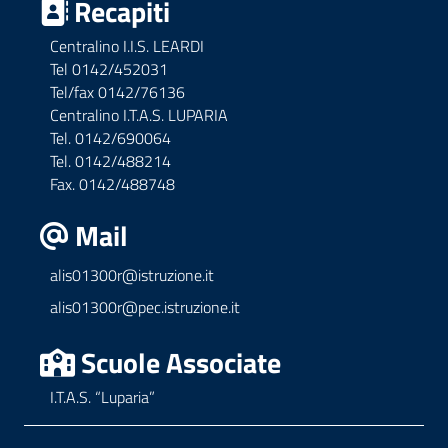
Recapiti
Centralino I.I.S. LEARDI
Tel 0142/452031
Tel/fax 0142/76136
Centralino I.T.A.S. LUPARIA
Tel. 0142/690064
Tel. 0142/488214
Fax. 0142/488748
Mail
alis01300r@istruzione.it
alis01300r@pec.istruzione.it
Scuole Associate
I.T.A.S. “Luparia”