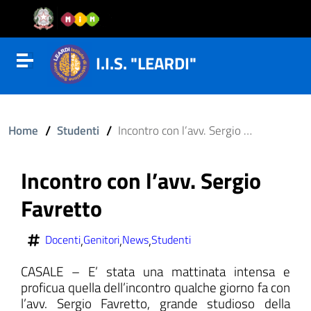
Vai al contenuto
Vail al menu di navigazione
Vai al footer
I.I.S. "LEARDI"
Attiva disattiva la navigazione
/
/
Home
Studenti
Incontro con l’avv. Sergio Favretto
Incontro con l’avv. Sergio
Favretto
,
,
,
Docenti
Genitori
News
Studenti
CASALE – E’ stata una mattinata intensa e
proficua quella dell’incontro qualche giorno fa con
l’avv. Sergio Favretto, grande studioso della