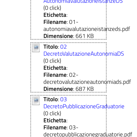
AutonomiaValutazioneIstanzeDS
(0 click)
Etichetta
:
Filename
: 01-
autonomiavalutazioneistanzeds.pdf
Dimensione
: 661 KB
Titolo
:
02
DecretoValutazioneAutonomiaDS
(0 click)
Etichetta
:
Filename
: 02-
decretovalutazioneautonomiads.pdf
Dimensione
: 687 KB
Titolo
:
03
DecretoPubblicazioneGraduatorie
(0 click)
Etichetta
:
Filename
: 03-
decretopubblicazionegraduatorie.pdf