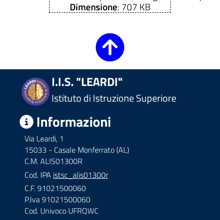
Dimensione
: 707 KB
I.I.S. "LEARDI"
Istituto di Istruzione Superiore
Informazioni
Via Leardi, 1
15033 - Casale Monferrato (AL)
C.M. ALIS01300R
Cod. IPA
istsc_alis01300r
C.F. 91021500060
P.Iva 91021500060
Cod. Univoco UFRQWC