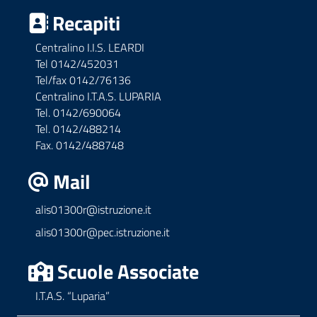
Recapiti
Centralino I.I.S. LEARDI
Tel 0142/452031
Tel/fax 0142/76136
Centralino I.T.A.S. LUPARIA
Tel. 0142/690064
Tel. 0142/488214
Fax. 0142/488748
Mail
alis01300r@istruzione.it
alis01300r@pec.istruzione.it
Scuole Associate
I.T.A.S. “Luparia”