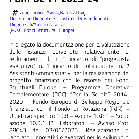
,
,
,
Albo_online
Avvisi
Bandi Attivi
Determine Dirigente Scolastico - Provvedimenti
Dirigenziali/Amministrativi
,
P.O.C. Fondi Strutturali Europei
ll'interno del sito
In allegato la documentazione per la valutazione
delle istanze pervenute relativamente al
reclutamento di n. 1 incarico di “progettista
esecutivo”, n. 1 incarico di “collaudatore” n. 2
t
Assistenti Amministrativi per la realizzazione del
progetto finanziato con le risorse dei Fondi
Strutturali Europei – Programma Operativo
Complementare (POC) “Per la Scuola” 2014-
2020 – Fondo Europeo di Sviluppo Regionale
finanziato con il Fondo di Rotazione (FdR) –
Obiettivo specifico 10.8 – Azione 10.8.1 – Sotto
azione 10.8.1.B2 “Laboratori” – Avviso Prot.
88643 del 03/06/2025 “Realizzazione di
laboratori innovativi e avanzati per lo sviluppo di