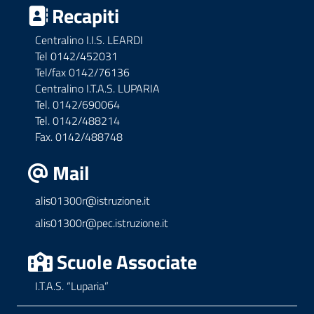
Recapiti
Centralino I.I.S. LEARDI
Tel 0142/452031
Tel/fax 0142/76136
Centralino I.T.A.S. LUPARIA
Tel. 0142/690064
Tel. 0142/488214
Fax. 0142/488748
Mail
alis01300r@istruzione.it
alis01300r@pec.istruzione.it
Scuole Associate
I.T.A.S. “Luparia”