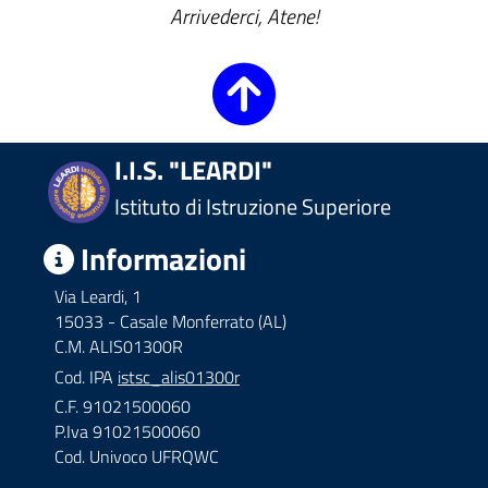
Arrivederci, Atene!
I.I.S. "LEARDI"
Istituto di Istruzione Superiore
Informazioni
Via Leardi, 1
15033 - Casale Monferrato (AL)
C.M. ALIS01300R
Cod. IPA
istsc_alis01300r
C.F. 91021500060
P.Iva 91021500060
Cod. Univoco UFRQWC