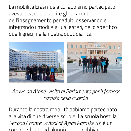
La mobilità Erasmus a cui abbiamo partecipato
aveva lo scopo di aprire gli orizzonti
dell’insegnamento per adulti osservando e
integrando i modi e gli usi esteri, nello specifico
ll'interno del sito
quelli greci, nella nostra quotidianità.
t
Arrivo ad Atene. Visita al Parlamento per il famoso
cambio della guardia
Durante la nostra mobilità abbiamo partecipato
alla vita di due diverse scuole. La scuola host, la
Second Chance School of Agias Paraskevis
, è un
corso dedicato ad alunni che non abbiamo