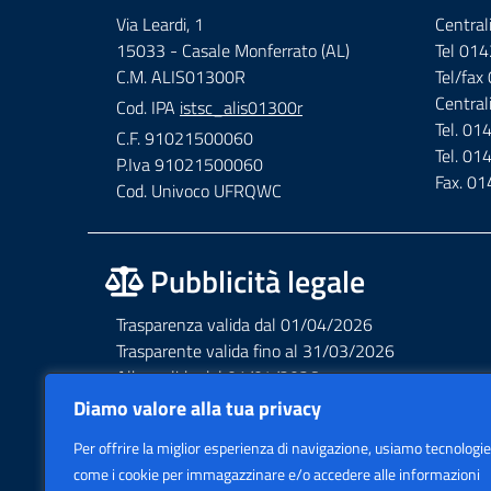
Via Leardi, 1
Central
15033 - Casale Monferrato (AL)
Tel 01
C.M. ALIS01300R
Tel/fa
Central
Cod. IPA
istsc_alis01300r
Tel. 0
C.F. 91021500060
Tel. 0
P.Iva 91021500060
Fax. 0
Cod. Univoco UFRQWC
Pubblicità legale
Trasparenza valida dal 01/04/2026
Trasparente valida fino al 31/03/2026
Albo valido dal 01/04/2026
Albo valido fino al 31/03/2026
Diamo valore alla tua privacy
Privacy – Informative – VideoSorveglianza
Per offrire la miglior esperienza di navigazione, usiamo tecnologie
Accessibilità AGID Form
come i cookie per immagazzinare e/o accedere alle informazioni