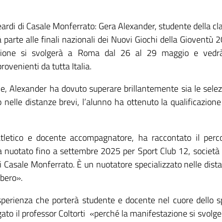
eardi di Casale Monferrato: Gera Alexander, studente della cl
à parte alle finali nazionali dei Nuovi Giochi della Gioventù 
tazione si svolgerà a Roma dal 26 al 29 maggio e vedr
rovenienti da tutta Italia.
le, Alexander ha dovuto superare brillantemente sia le selez
to nelle distanze brevi, l’alunno ha ottenuto la qualificazione
e atletico e docente accompagnatore, ha raccontato il perc
a nuotato fino a settembre 2025 per Sport Club 12, società
i Casale Monferrato. È un nuotatore specializzato nelle dist
ibero».
rienza che porterà studente e docente nel cuore dello s
ato il professor Coltorti «perché la manifestazione si svolge