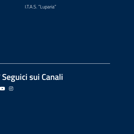
I.T.A.S. “Luparia”
Seguici sui Canali
guici su Facebook
Seguici su YouTube
Seguici su Instagram
Seguici su Podcast