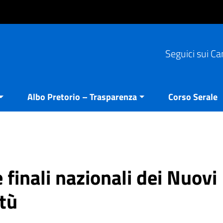
Seguici sui Ca
Albo Pretorio – Trasparenza
Corso Serale
 finali nazionali dei Nuovi
ntù