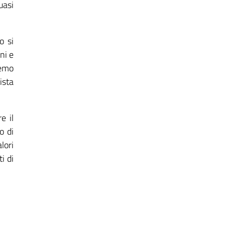
uasi
o si
ni e
remo
ista
e il
o di
lori
i di