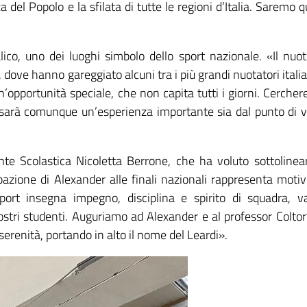
del Popolo e la sfilata di tutte le regioni d’Italia. Saremo q
alico, uno dei luoghi simbolo dello sport nazionale. «Il nuot
o, dove hanno gareggiato alcuni tra i più grandi nuotatori italia
n’opportunità speciale, che non capita tutti i giorni. Cerche
ti sarà comunque un’esperienza importante sia dal punto di v
te Scolastica Nicoletta Berrone, che ha voluto sottolinear
ipazione di Alexander alle finali nazionali rappresenta motiv
sport insegna impegno, disciplina e spirito di squadra, va
ostri studenti. Auguriamo ad Alexander e al professor Coltort
renità, portando in alto il nome del Leardi».