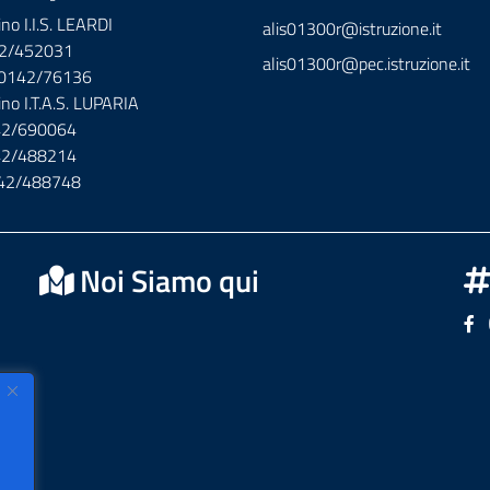
ino I.I.S. LEARDI
alis01300r@istruzione.it
42/452031
alis01300r@pec.istruzione.it
x 0142/76136
ino I.T.A.S. LUPARIA
142/690064
142/488214
142/488748
Noi Siamo qui
Se