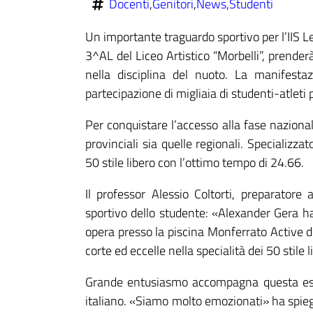
Docenti
,
Genitori
,
News
,
Studenti
Un importante traguardo sportivo per l’IIS L
3^AL del Liceo Artistico “Morbelli”, prender
nella disciplina del nuoto. La manifes
partecipazione di migliaia di studenti-atleti p
Per conquistare l’accesso alla fase naziona
provinciali sia quelle regionali. Specializza
50 stile libero con l’ottimo tempo di 24.66.
Il professor Alessio Coltorti, preparator
sportivo dello studente: «Alexander Gera h
opera presso la piscina Monferrato Active d
corte ed eccelle nella specialità dei 50 stile l
Grande entusiasmo accompagna questa espe
italiano. «Siamo molto emozionati» ha spieg