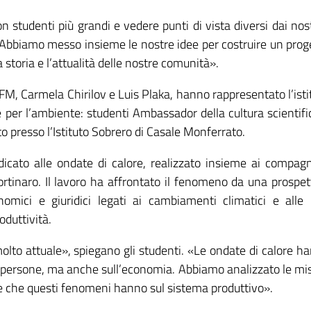
 studenti più grandi e vedere punti di vista diversi dai nost
Abbiamo messo insieme le nostre idee per costruire un prog
storia e l’attualità delle nostre comunità».
FM, Carmela Chirilov e Luis Plaka, hanno rappresentato l’isti
 e per l’ambiente: studenti Ambassador della cultura scientifi
to presso l’Istituto Sobrero di Casale Monferrato.
icato alle ondate di calore, realizzato insieme ai compagn
ortinaro. Il lavoro ha affrontato il fenomeno da una prospet
onomici e giuridici legati ai cambiamenti climatici e alle 
duttività.
lto attuale», spiegano gli studenti. «Le ondate di calore h
lle persone, ma anche sull’economia. Abbiamo analizzato le mi
dute che questi fenomeni hanno sul sistema produttivo».