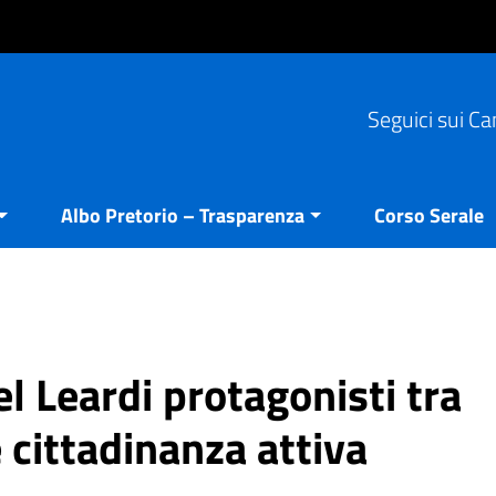
Seguici sui Ca
Albo Pretorio – Trasparenza
Corso Serale
l Leardi protagonisti tra
 cittadinanza attiva