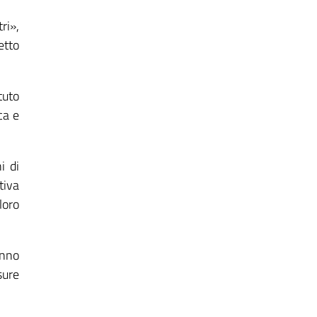
ri»,
etto
tuto
ca e
i di
tiva
loro
anno
sure