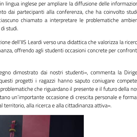
in lingua inglese per ampliare la diffusione delle informazion
to dai partecipanti alla conferenza, che ha coinvolto stud
i, ciascuno chiamato a interpretare le problematiche ambien
di studi.
one dell’IIS Leardi verso una didattica che valorizza la ricerca
inanza, offrendo agli studenti occasioni concrete per confront
pegno dimostrato dai nostri studenti», commenta la Dirig
 questi progetti i ragazzi hanno saputo coniugare compet
rso problematiche che riguardano il presente e il futuro della no
tano un’importante occasione di crescita personale e forma
territorio, alla ricerca e alla cittadinanza attiva».