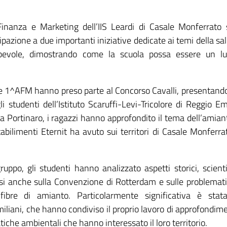
 Finanza e Marketing dell’IIS Leardi di Casale Monferrato 
ipazione a due importanti iniziative dedicate ai temi della sal
apevole, dimostrando come la scuola possa essere un l
sse 1^AFM hanno preso parte al Concorso Cavalli, presentand
i studenti dell’Istituto Scaruffi-Levi-Tricolore di Reggio Emi
na Portinaro, i ragazzi hanno approfondito il tema dell’amian
bilimenti Eternit ha avuto sui territori di Casale Monferra
uppo, gli studenti hanno analizzato aspetti storici, scientif
dosi anche sulla Convenzione di Rotterdam e sulle problemat
 fibre di amianto. Particolarmente significativa è stat
miliani, che hanno condiviso il proprio lavoro di approfondim
tiche ambientali che hanno interessato il loro territorio.