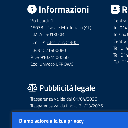
Informazioni
R
Via Leardi, 1
Central
15033 - Casale Monferrato (AL)
Tel 01
C.M. ALIS01300R
Tel/fa
Central
Cod. IPA
istsc_alis01300r
Tel. 0
C.F. 91021500060
Tel. 0
P.Iva 91021500060
Fax. 0
Cod. Univoco UFRQWC
Pubblicità legale
Trasparenza valida dal 01/04/2026
Trasparente valida fino al 31/03/2026
Albo valido dal 01/04/2026
Albo valido fino al 31/03/2026
Diamo valore alla tua privacy
Privacy – Informative – VideoSorveglianza