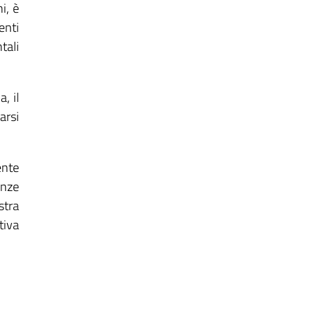
i, è
enti
tali
, il
arsi
ente
enze
stra
tiva