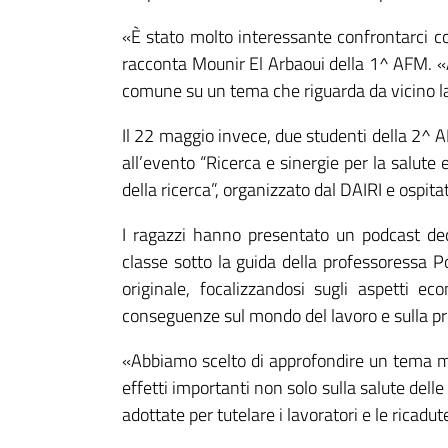
«È stato molto interessante confrontarci con
racconta Mounir El Arbaoui della 1^ AFM. «
comune su un tema che riguarda da vicino la 
Il 22 maggio invece, due studenti della 2^ A
all’evento “Ricerca e sinergie per la salute
della ricerca”, organizzato dal DAIRI e ospita
I ragazzi hanno presentato un podcast ded
classe sotto la guida della professoressa P
originale, focalizzandosi sugli aspetti ec
conseguenze sul mondo del lavoro e sulla pro
«Abbiamo scelto di approfondire un tema mo
effetti importanti non solo sulla salute de
adottate per tutelare i lavoratori e le rica