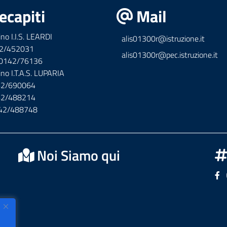
ecapiti
Mail
ino I.I.S. LEARDI
alis01300r@istruzione.it
42/452031
alis01300r@pec.istruzione.it
x 0142/76136
ino I.T.A.S. LUPARIA
142/690064
142/488214
142/488748
Noi Siamo qui
Se