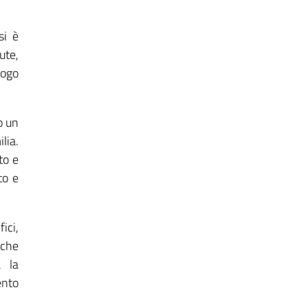
si è
ute,
uogo
o un
lia.
to e
to e
ici,
iche
a la
ento