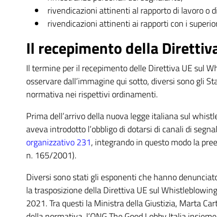
rivendicazioni attinenti al rapporto di lavoro o d
rivendicazioni attinenti ai rapporti con i superior
Il recepimento della Direttiv
Il termine per il recepimento delle Direttiva UE sul 
osservare dall’immagine qui sotto, diversi sono gli 
normativa nei rispettivi ordinamenti.
Prima dell’arrivo della nuova legge italiana sul whis
aveva introdotto l’obbligo di dotarsi di canali di segn
organizzativo 231
, integrando in questo modo la preesi
n. 165/2001).
Diversi sono stati gli esponenti che hanno denunciato 
la trasposizione della Direttiva UE sul Whistleblowin
2021. Tra questi la Ministra della Giustizia, Marta Ca
della normativa, l’ONG The Good Lobby Italia insieme 