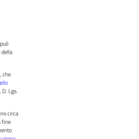
 può
 della
, che
llo
, D. Lgs.
ano circa
 fine
imento
ruzione