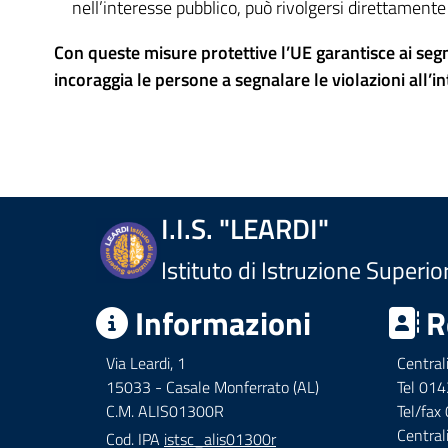
nell’interesse pubblico, può rivolgersi direttamente 
Con queste misure protettive l’UE garantisce ai seg
incoraggia le persone a segnalare le violazioni all’i
I.I.S. "LEARDI"
Istituto di Istruzione Superio
Informazioni
R
Via Leardi, 1
Central
15033 - Casale Monferrato (AL)
Tel 01
C.M. ALIS01300R
Tel/fa
Central
Cod. IPA
istsc_alis01300r