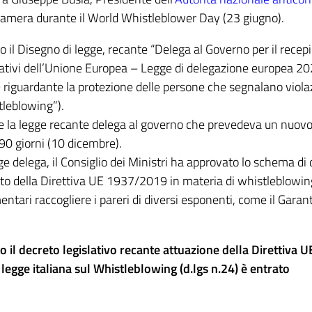
Camera durante il World Whistleblower Day (23 giugno).
 il Disegno di legge, recante “Delega al Governo per il rece
ormativi dell’Unione Europea – Legge di delegazione europea 20
 riguardante la protezione delle persone che segnalano violaz
tleblowing”).
re la legge recante delega al governo che prevedeva un nuov
90 giorni (10 dicembre).
e delega, il Consiglio dei Ministri ha approvato lo schema di
nto della Direttiva UE 1937/2019 in materia di whistleblowing
tari raccogliere i pareri di diversi esponenti, come il Garan
o il decreto legislativo recante attuazione della Direttiva U
egge italiana sul Whistleblowing (d.lgs n.24) è entrato