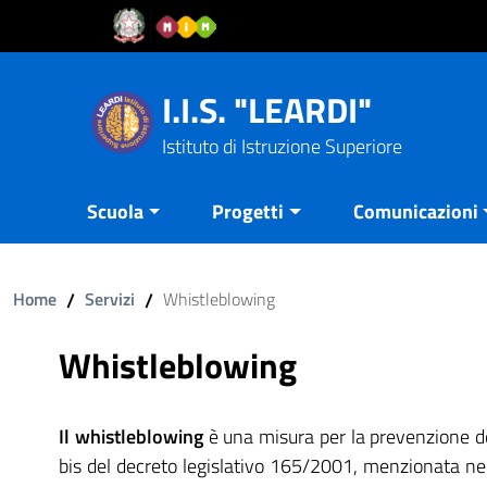
Vai al contenuto
Vail al menu di navigazione
Vai al footer
I.I.S. "LEARDI"
Istituto di Istruzione Superiore
Scuola
Progetti
Comunicazioni
Home
/
Servizi
/
Whistleblowing
Whistleblowing
Il whistleblowing
è una misura per la prevenzione del
bis del decreto legislativo 165/2001, menzionata nel