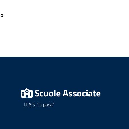
po
Scuole Associate
I.T.A.S. “Luparia”