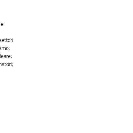
 e
settori:
ismo;
leare;
matori;