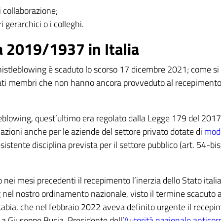
i collaborazione;
i gerarchici o i colleghi.
a 2019/1937 in Italia
Whistleblowing è scaduto lo scorso 17 dicembre 2021; come si
Stati membri che non hanno ancora provveduto al recepimento
tleblowing, quest’ultimo era regolato dalla Legge 179 del 2017
alazioni anche per le aziende del settore privato dotate di
mode
stente disciplina prevista per il settore pubblico (art. 54-bis
nei mesi precedenti il recepimento l’inerzia dello Stato itali
g nel nostro ordinamento nazionale, visto il termine scaduto a
rtabia, che nel febbraio 2022 aveva definito urgente il recep
a Giuseppe Busia, Presidente dell’
Autorità nazionale anticor