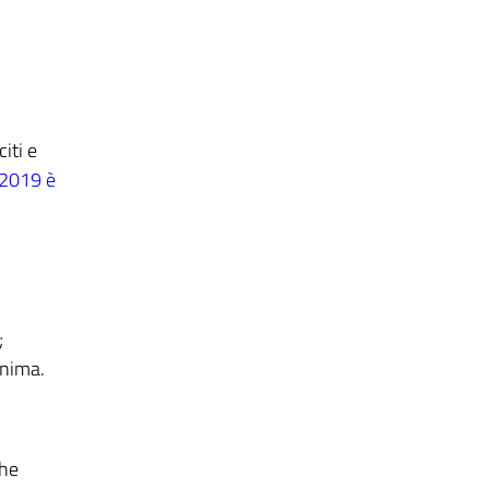
iti e
 2019 è
;
onima.
he