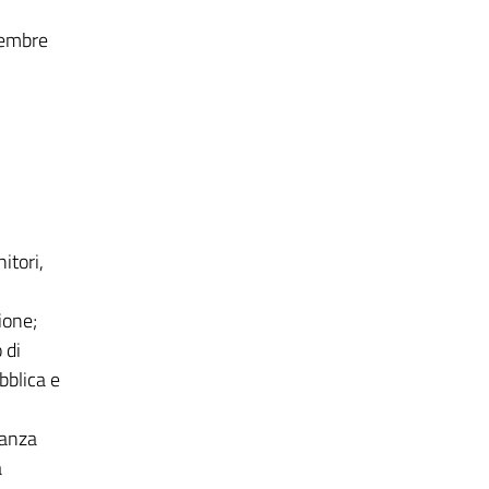
icembre
itori,
ione;
 di
bblica e
lanza
a