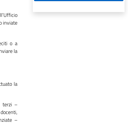
l’Ufficio
o inviate
eciti o a
nviare la
ttuato la
 terzi –
 docenti,
nziate –