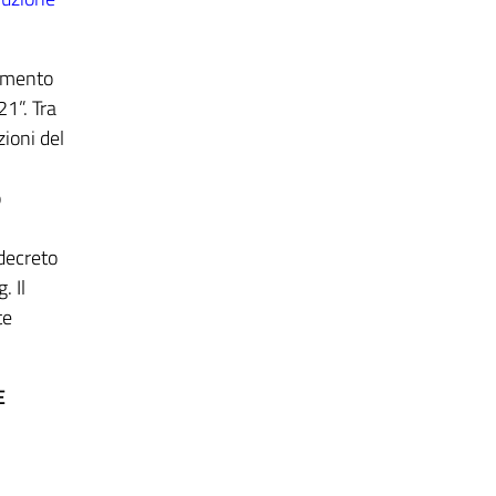
pimento
21”. Tra
ioni del
o
 decreto
. Il
te
E