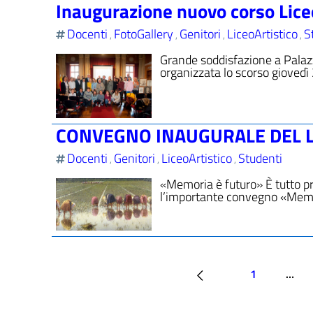
Inaugurazione nuovo corso Liceo
Docenti
FotoGallery
Genitori
LiceoArtistico
S
,
,
,
,
Grande soddisfazione a Palazzo
organizzata lo scorso giovedì
CONVEGNO INAUGURALE DEL L
Docenti
Genitori
LiceoArtistico
Studenti
,
,
,
«Memoria è futuro» È tutto pro
l’importante convegno «Memori
1
…