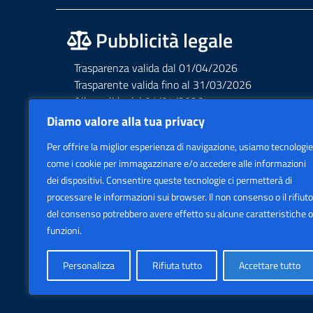
Pubblicità legale
Trasparenza valida dal 01/04/2026
Trasparente valida fino al 31/03/2026
Albo valido dal 01/04/2026
Albo valido fino al 31/03/2026
Diamo valore alla tua privacy
Privacy – Informative – VideoSorveglianza
Per offrire la miglior esperienza di navigazione, usiamo tecnologie
Accessibilità AGID Form
come i cookie per immagazzinare e/o accedere alle informazioni
dei dispositivi. Consentire queste tecnologie ci permetterà di
processare le informazioni sui browser. Il non consenso o il rifiuto
del consenso potrebbero avere effetto su alcune caratteristiche o
funzioni.
Politica sui cookie
Personalizza
Rifiuta tutto
Accettare tutto