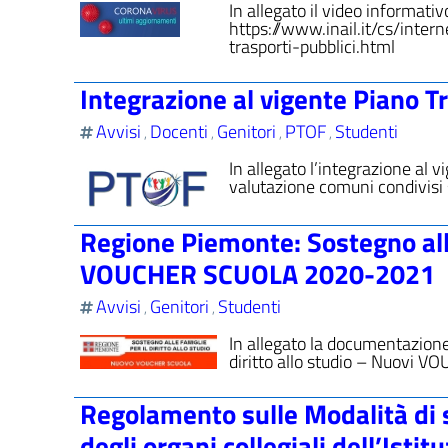
In allegato il video informativo
https://www.inail.it/cs/inte
trasporti-pubblici.html
Integrazione al vigente Piano Tr
Avvisi
Docenti
Genitori
PTOF
Studenti
,
,
,
,
In allegato l’integrazione al v
valutazione comuni condivisi
Regione Piemonte: Sostegno alle 
VOUCHER SCUOLA 2020-2021
Avvisi
Genitori
Studenti
,
,
In allegato la documentazione
diritto allo studio – Nuov
Regolamento sulle Modalità di 
degli organi collegiali dell’Istit