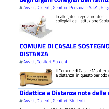
Avvisi
Docenti
Genitori
Personale A.T.A.
Rego
,
,
,
,
In allegato il regolamento sul
collegiali dell’Istituzione Sco
COMUNE DI CASALE SOSTEGNO 
DISTANZA
Avvisi
Genitori
Studenti
,
,
Il Comune di Casale Monferrato
a distanza in questo periodo
Didattica a Distanza note delle 
Avvisi
Docenti
Genitori
Studenti
,
,
,