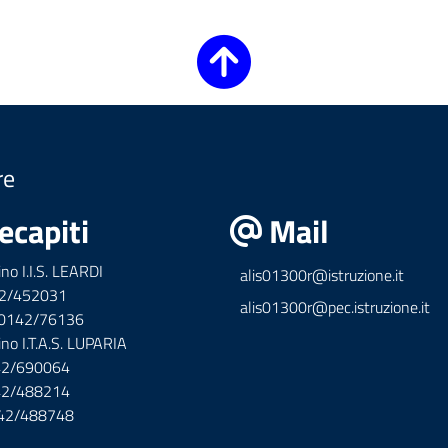
re
ecapiti
Mail
ino I.I.S. LEARDI
alis01300r@istruzione.it
42/452031
alis01300r@pec.istruzione.it
x 0142/76136
ino I.T.A.S. LUPARIA
142/690064
142/488214
142/488748