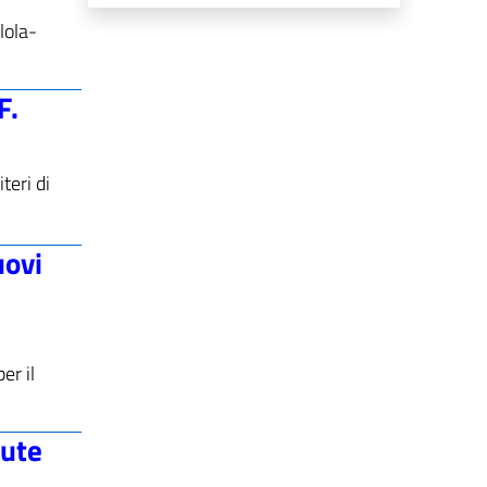
lola-
F.
teri di
uovi
er il
dute