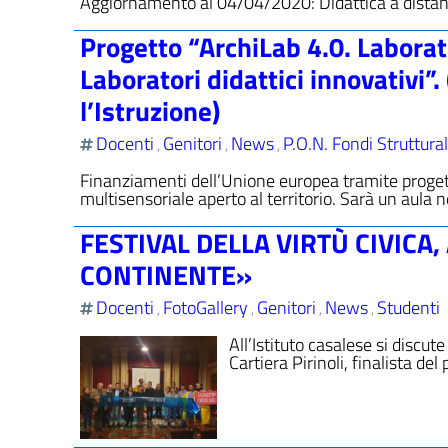
Aggiornamento al 04/04/2020: Didattica a distanza
Progetto “ArchiLab 4.0. Laborato
Laboratori didattici innovativi”
l’Istruzione)
Docenti
Genitori
News
P.O.N. Fondi Struttural
,
,
,
Finanziamenti dell’Unione europea tramite proge
multisensoriale aperto al territorio. Sarà un aula 
FESTIVAL DELLA VIRTÙ CIVICA,
CONTINENTE»
Docenti
FotoGallery
Genitori
News
Studenti
,
,
,
,
All’Istituto casalese si discu
Cartiera Pirinoli, finalista d