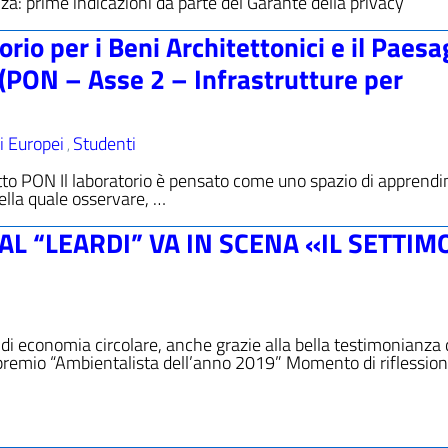
: prime indicazioni da parte del Garante della privacy
rio per i Beni Architettonici e il Paesa
. (PON – Asse 2 – Infrastrutture per
i Europei
Studenti
,
tto PON Il laboratorio è pensato come uno spazio di apprend
nella quale osservare, …
 AL “LEARDI” VA IN SCENA «IL SETTIM
te di economia circolare, anche grazie alla bella testimonianza 
el premio “Ambientalista dell’anno 2019” Momento di riflession