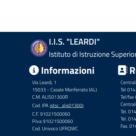
I.I.S. "LEARDI"
Istituto di Istruzione Superio
Informazioni
R
Via Leardi, 1
Central
15033 - Casale Monferrato (AL)
Tel 01
C.M. ALIS01300R
Tel/fa
Central
Cod. IPA
istsc_alis01300r
Tel. 0
C.F. 91021500060
Tel. 0
P.Iva 91021500060
Fax. 0
Cod. Univoco UFRQWC