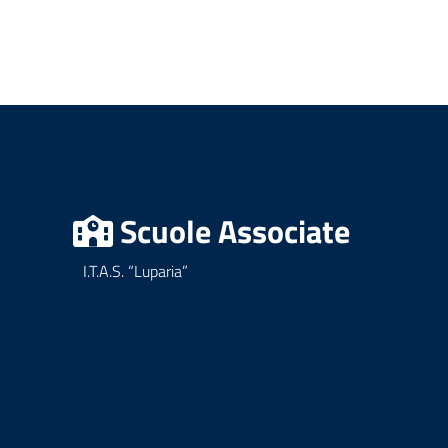
Scuole Associate
I.T.A.S. “Luparia”