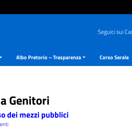
Seguici sui Ca
Albo Pretorio – Trasparenza
Corso Serale
ia Genitori
so dei mezzi pubblici
enti