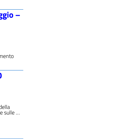
ggio –
imento
O
della
e sulle …