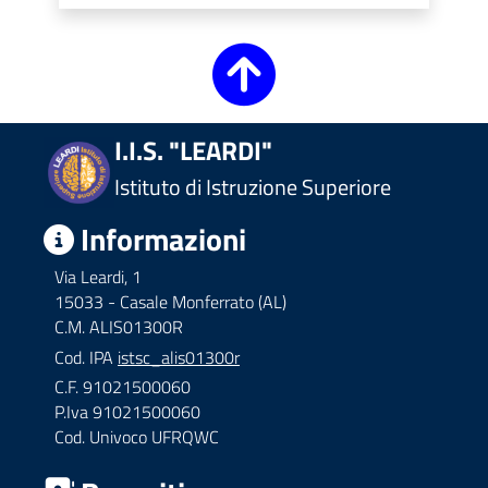
I.I.S. "LEARDI"
Istituto di Istruzione Superiore
Informazioni
Via Leardi, 1
15033 - Casale Monferrato (AL)
C.M. ALIS01300R
Cod. IPA
istsc_alis01300r
C.F. 91021500060
P.Iva 91021500060
Cod. Univoco UFRQWC