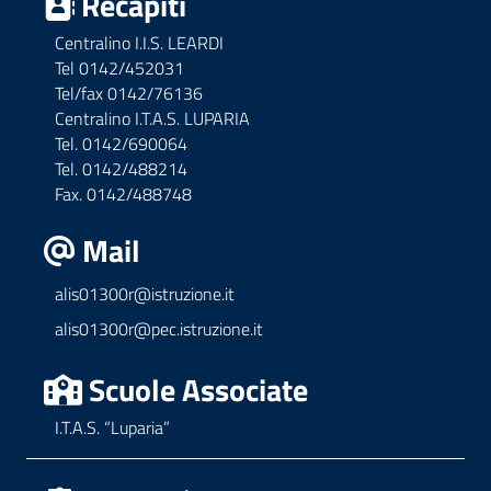
Recapiti
Centralino I.I.S. LEARDI
Tel 0142/452031
Tel/fax 0142/76136
Centralino I.T.A.S. LUPARIA
Tel. 0142/690064
Tel. 0142/488214
Fax. 0142/488748
Mail
alis01300r@istruzione.it
alis01300r@pec.istruzione.it
Scuole Associate
I.T.A.S. “Luparia”