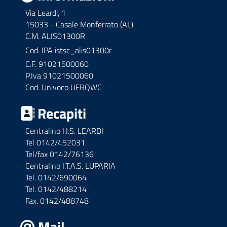
Via Leardi, 1
15033 - Casale Monferrato (AL)
C.M. ALIS01300R
Cod. IPA
istsc_alis01300r
C.F. 91021500060
P.Iva 91021500060
Cod. Univoco UFRQWC
Recapiti
Centralino I.I.S. LEARDI
Tel 0142/452031
Tel/fax 0142/76136
Centralino I.T.A.S. LUPARIA
Tel. 0142/690064
Tel. 0142/488214
Fax. 0142/488748
Mail