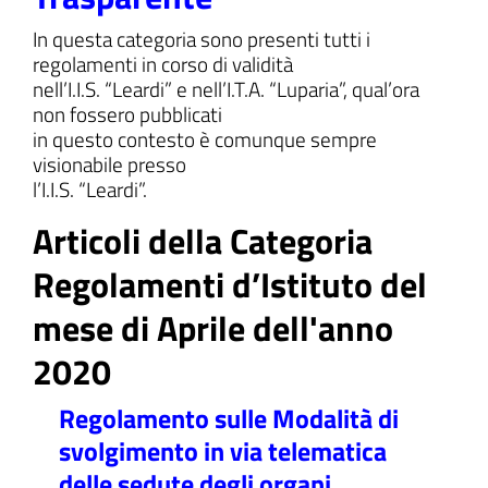
In questa categoria sono presenti tutti i
regolamenti in corso di validità
nell’I.I.S. “Leardi” e nell’I.T.A. “Luparia”, qual’ora
non fossero pubblicati
ll'interno del sito
in questo contesto è comunque sempre
visionabile presso
l’I.I.S. “Leardi”.
Articoli della Categoria
t
Regolamenti d’Istituto del
mese di Aprile dell'anno
2020
Regolamento sulle Modalità di
svolgimento in via telematica
delle sedute degli organi