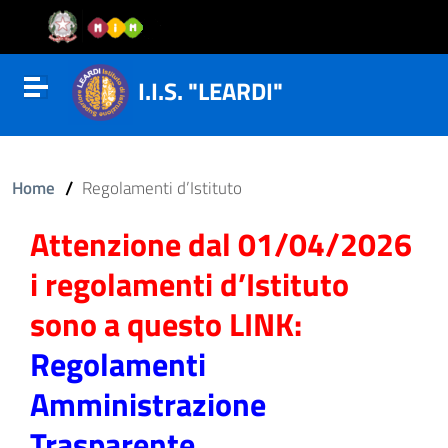
Vai al contenuto
Vail al menu di navigazione
Vai al footer
I.I.S. "LEARDI"
Attiva disattiva la navigazione
/
Home
Regolamenti d’Istituto
Attenzione dal 01/04/2026
i regolamenti d’Istituto
sono a questo LINK:
Regolamenti
Amministrazione
Trasparente