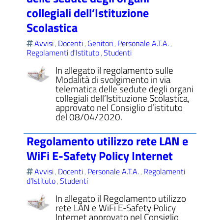
collegiali dell’Istituzione
Scolastica
Avvisi
Docenti
Genitori
Personale A.T.A.
,
,
,
,
Regolamenti d'Istituto
Studenti
,
In allegato il regolamento sulle
Modalità di svolgimento in via
telematica delle sedute degli organi
collegiali dell’Istituzione Scolastica,
approvato nel Consiglio d’istituto
del 08/04/2020.
Regolamento utilizzo rete LAN e
WiFi E-Safety Policy Internet
Avvisi
Docenti
Personale A.T.A.
Regolamenti
,
,
,
d'Istituto
Studenti
,
In allegato il Regolamento utilizzo
rete LAN e WiFi E-Safety Policy
Internet approvato nel Consiglio