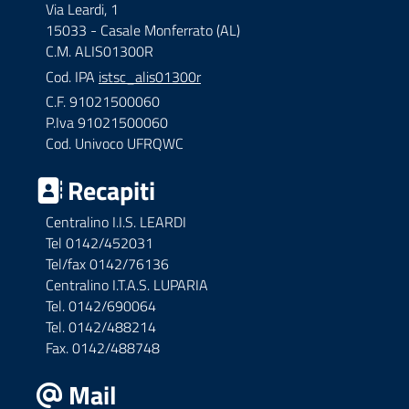
Via Leardi, 1
15033 - Casale Monferrato (AL)
C.M. ALIS01300R
Cod. IPA
istsc_alis01300r
C.F. 91021500060
P.Iva 91021500060
Cod. Univoco UFRQWC
Recapiti
Centralino I.I.S. LEARDI
Tel 0142/452031
Tel/fax 0142/76136
Centralino I.T.A.S. LUPARIA
Tel. 0142/690064
Tel. 0142/488214
Fax. 0142/488748
Mail