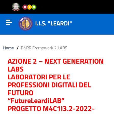
Vai al contenuto
Vail al menu di navigazione
Vai al footer
I.I.S. "LEARDI"
Attiva disattiva la navigazione
/
Home
PNRR Framework 2 LABS
AZIONE 2 – NEXT GENERATION
LABS
LABORATORI PER LE
PROFESSIONI DIGITALI DEL
FUTURO
“FutureLeardiLAB”
PROGETTO M4C1I3.2-2022-