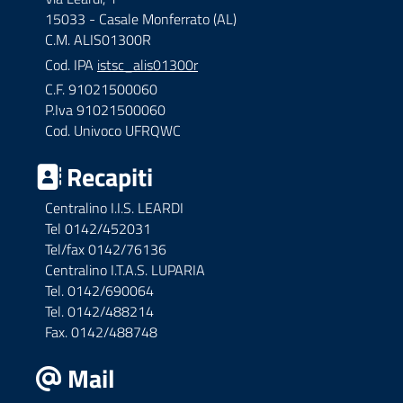
15033 - Casale Monferrato (AL)
C.M. ALIS01300R
Cod. IPA
istsc_alis01300r
C.F. 91021500060
P.Iva 91021500060
Cod. Univoco UFRQWC
Recapiti
Centralino I.I.S. LEARDI
Tel 0142/452031
Tel/fax 0142/76136
Centralino I.T.A.S. LUPARIA
Tel. 0142/690064
Tel. 0142/488214
Fax. 0142/488748
Mail