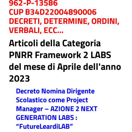
962-P-13586
CUP B34D22004890006
DECRETI, DETERMINE, ORDINI,
VERBALI, ECC…
ll'interno del sito
Articoli della Categoria
PNRR Framework 2 LABS
del mese di Aprile dell'anno
t
2023
Decreto Nomina Dirigente
Scolastico come Project
Manager – AZIONE 2 NEXT
GENERATION LABS :
“FutureLeardiLAB”