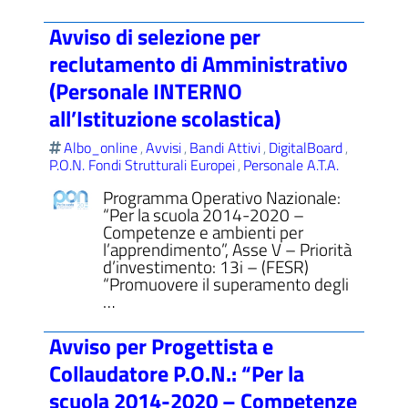
Avviso di selezione per
reclutamento di Amministrativo
(Personale INTERNO
all’Istituzione scolastica)
Albo_online
Avvisi
Bandi Attivi
DigitalBoard
,
,
,
,
P.O.N. Fondi Strutturali Europei
Personale A.T.A.
,
Programma Operativo Nazionale:
“Per la scuola 2014-2020 –
Competenze e ambienti per
l’apprendimento”, Asse V – Priorità
d’investimento: 13i – (FESR)
“Promuovere il superamento degli
…
Avviso per Progettista e
Collaudatore P.O.N.: “Per la
scuola 2014-2020 – Competenze