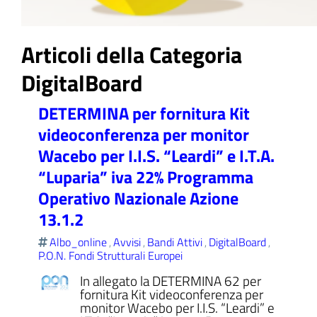
Articoli della Categoria
DigitalBoard
ll'interno del sito
DETERMINA per fornitura Kit
videoconferenza per monitor
Wacebo per I.I.S. “Leardi” e I.T.A.
t
“Luparia” iva 22% Programma
Operativo Nazionale Azione
13.1.2
Albo_online
Avvisi
Bandi Attivi
DigitalBoard
,
,
,
,
P.O.N. Fondi Strutturali Europei
In allegato la DETERMINA 62 per
fornitura Kit videoconferenza per
monitor Wacebo per I.I.S. “Leardi” e