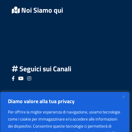
Noi Siamo qui
Seguici sui Canali
Seguici su Facebook
Seguici su YouTube
Seguici su Instagram
Seguici su Podcast
Diamo valore alla tua privacy
Per offrire la miglior esperienza di navigazione, usiamo tecnologie
come i cookie per immagazzinare e/o accedere alle informazioni
dei dispositivi. Consentire queste tecnologie ci permetterà di