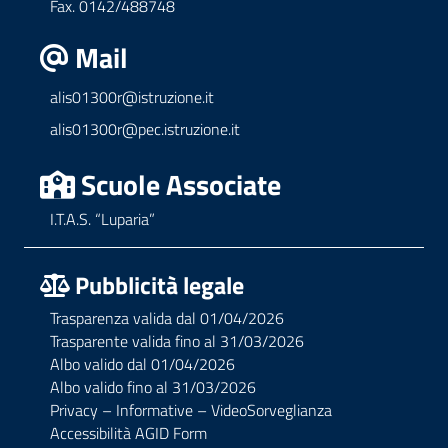
Fax. 0142/488748
Mail
alis01300r@istruzione.it
alis01300r@pec.istruzione.it
Scuole Associate
I.T.A.S. “Luparia”
Pubblicità legale
Trasparenza valida dal 01/04/2026
Trasparente valida fino al 31/03/2026
Albo valido dal 01/04/2026
Albo valido fino al 31/03/2026
Privacy – Informative – VideoSorveglianza
Accessibilità AGID Form