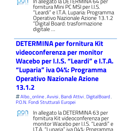
In allegato la DETERMINA 64 per
fornitura Mini PC MSI per I.I.S.
“Leardi” e I.T.A. Luparia: Programma
Operativo Nazionale Azione 13.1.2
“Digital Board: trasformazione
digitale …
DETERMINA per fornitura Kit
videoconferenza per monitor
Wacebo per I.I.S. “Leardi” e I.T.A.
“Luparia” iva 04%: Programma
Operativo Nazionale Azione
13.1.2
Albo_online
Avvisi
Bandi Attivi
DigitalBoard
,
,
,
,
P.O.N. Fondi Strutturali Europei
In allegato la DETERMINA 63 per
fornitura Kit videoconferenza per
monitor Wacebo per I.I.S. “Leardi” e
I.T.A. “Luparia” iva 04%: Programma