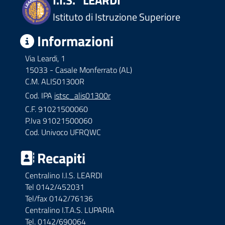
I.I.S. "LEARDI"
Istituto di Istruzione Superiore
Informazioni
Via Leardi, 1
15033 - Casale Monferrato (AL)
C.M. ALIS01300R
Cod. IPA
istsc_alis01300r
C.F. 91021500060
P.Iva 91021500060
Cod. Univoco UFRQWC
Recapiti
Centralino I.I.S. LEARDI
Tel 0142/452031
Tel/fax 0142/76136
Centralino I.T.A.S. LUPARIA
Tel. 0142/690064