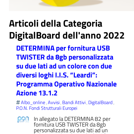
Articoli della Categoria
DigitalBoard dell'anno 2022
ll'interno del sito
DETERMINA per fornitura USB
TWISTER da 8gb personalizzata
su due lati ad un colore con due
t
diversi loghi I.I.S. “Leardi”:
Programma Operativo Nazionale
Azione 13.1.2
Albo_online
Avvisi
Bandi Attivi
DigitalBoard
,
,
,
,
P.O.N. Fondi Strutturali Europei
In allegato la DETERMINA 82 per
fornitura USB TWISTER da 8gb
personalizzata su due lati ad un