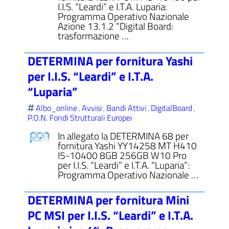
I.I.S. “Leardi” e I.T.A. Luparia:
Programma Operativo Nazionale
Azione 13.1.2 “Digital Board:
trasformazione …
DETERMINA per fornitura Yashi
per I.I.S. “Leardi” e I.T.A.
“Luparia”
Albo_online
Avvisi
Bandi Attivi
DigitalBoard
,
,
,
,
P.O.N. Fondi Strutturali Europei
In allegato la DETERMINA 68 per
fornitura Yashi YY14258 MT H410
I5-10400 8GB 256GB W10 Pro
per I.I.S. “Leardi” e I.T.A. “Luparia”:
Programma Operativo Nazionale …
DETERMINA per fornitura Mini
PC MSI per I.I.S. “Leardi” e I.T.A.