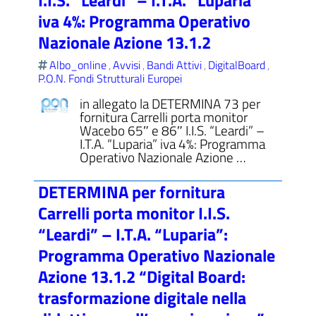
I.I.S. “Leardi” – I.T.A. “Luparia”
iva 4%: Programma Operativo
Nazionale Azione 13.1.2
Albo_online
Avvisi
Bandi Attivi
DigitalBoard
,
,
,
,
P.O.N. Fondi Strutturali Europei
in allegato la DETERMINA 73 per
fornitura Carrelli porta monitor
Wacebo 65″ e 86″ I.I.S. “Leardi” –
I.T.A. “Luparia” iva 4%: Programma
Operativo Nazionale Azione …
DETERMINA per fornitura
Carrelli porta monitor I.I.S.
“Leardi” – I.T.A. “Luparia”:
Programma Operativo Nazionale
Azione 13.1.2 “Digital Board:
trasformazione digitale nella