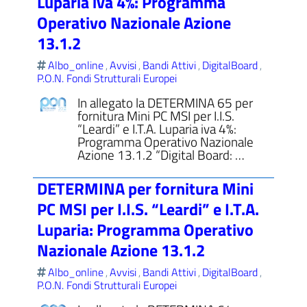
Luparia iva 4%: Programma
Operativo Nazionale Azione
13.1.2
Albo_online
Avvisi
Bandi Attivi
DigitalBoard
,
,
,
,
P.O.N. Fondi Strutturali Europei
In allegato la DETERMINA 65 per
fornitura Mini PC MSI per I.I.S.
“Leardi” e I.T.A. Luparia iva 4%:
Programma Operativo Nazionale
Azione 13.1.2 “Digital Board: …
DETERMINA per fornitura Mini
PC MSI per I.I.S. “Leardi” e I.T.A.
Luparia: Programma Operativo
Nazionale Azione 13.1.2
Albo_online
Avvisi
Bandi Attivi
DigitalBoard
,
,
,
,
P.O.N. Fondi Strutturali Europei