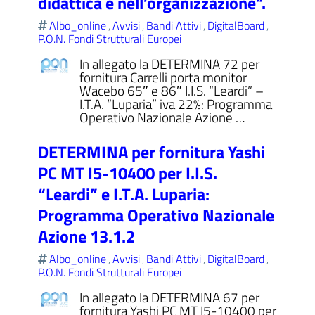
didattica e nell’organizzazione”.
Albo_online
Avvisi
Bandi Attivi
DigitalBoard
,
,
,
,
P.O.N. Fondi Strutturali Europei
In allegato la DETERMINA 72 per
fornitura Carrelli porta monitor
Wacebo 65″ e 86″ I.I.S. “Leardi” –
I.T.A. “Luparia” iva 22%: Programma
Operativo Nazionale Azione …
DETERMINA per fornitura Yashi
PC MT I5-10400 per I.I.S.
“Leardi” e I.T.A. Luparia:
Programma Operativo Nazionale
Azione 13.1.2
Albo_online
Avvisi
Bandi Attivi
DigitalBoard
,
,
,
,
P.O.N. Fondi Strutturali Europei
In allegato la DETERMINA 67 per
fornitura Yashi PC MT I5-10400 per