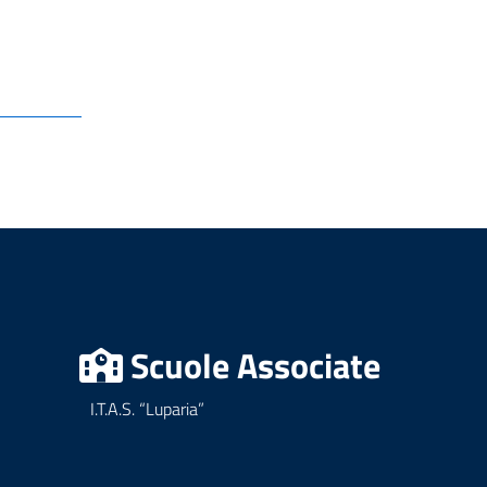
Scuole Associate
I.T.A.S. “Luparia”