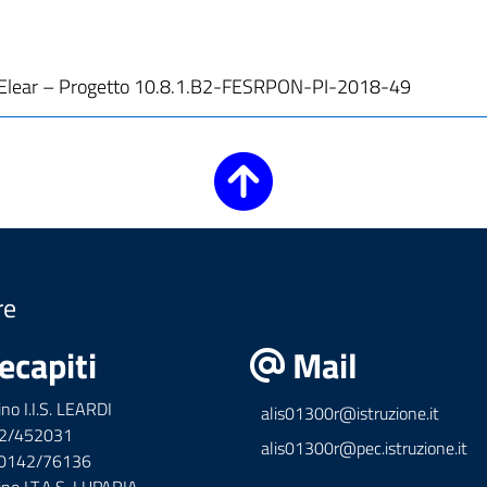
ditta Elear – Progetto 10.8.1.B2-FESRPON-PI-2018-49
re
ecapiti
Mail
ino I.I.S. LEARDI
alis01300r@istruzione.it
42/452031
alis01300r@pec.istruzione.it
x 0142/76136