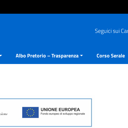
Seguici sui Ca
Albo Pretorio – Trasparenza
Corso Serale