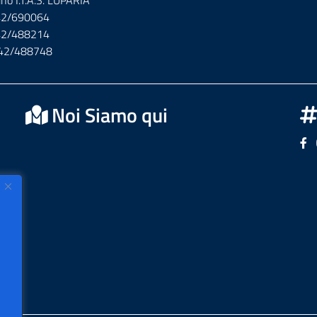
ino I.T.A.S. LUPARIA
142/690064
142/488214
142/488748
Noi Siamo qui
Se