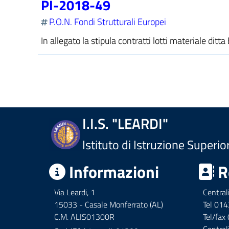
PI-2018-49
P.O.N. Fondi Strutturali Europei
In allegato la stipula contratti lotti materiale 
I.I.S. "LEARDI"
Istituto di Istruzione Superio
Informazioni
R
Via Leardi, 1
Central
15033 - Casale Monferrato (AL)
Tel 01
C.M. ALIS01300R
Tel/fa