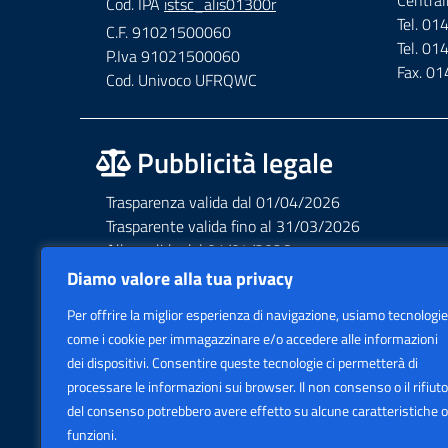
Central
Cod. IPA
istsc_alis01300r
Tel. 0
C.F. 91021500060
Tel. 0
P.Iva 91021500060
Fax. 0
Cod. Univoco UFRQWC
Pubblicità legale
Trasparenza valida dal 01/04/2026
Trasparente valida fino al 31/03/2026
Albo valido dal 01/04/2026
Albo valido fino al 31/03/2026
Diamo valore alla tua privacy
Privacy – Informative – VideoSorveglianza
Per offrire la miglior esperienza di navigazione, usiamo tecnologie
Accessibilità AGID Form
come i cookie per immagazzinare e/o accedere alle informazioni
dei dispositivi. Consentire queste tecnologie ci permetterà di
processare le informazioni sui browser. Il non consenso o il rifiuto
del consenso potrebbero avere effetto su alcune caratteristiche o
funzioni.
Politica sui cookie