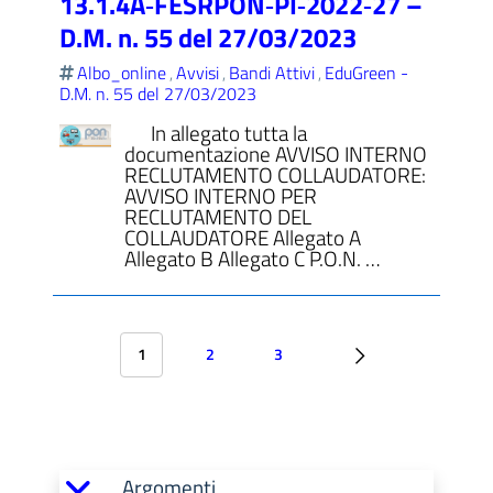
13.1.4A‐FESRPON‐PI‐2022‐27 –
D.M. n. 55 del 27/03/2023
Albo_online
Avvisi
Bandi Attivi
EduGreen -
,
,
,
D.M. n. 55 del 27/03/2023
In allegato tutta la
documentazione AVVISO INTERNO
RECLUTAMENTO COLLAUDATORE:
AVVISO INTERNO PER
RECLUTAMENTO DEL
COLLAUDATORE Allegato A
Allegato B Allegato C P.O.N. …
1
2
3
Argomenti