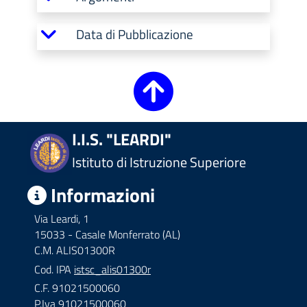
Data di Pubblicazione
I.I.S. "LEARDI"
Istituto di Istruzione Superiore
Informazioni
Via Leardi, 1
15033 - Casale Monferrato (AL)
C.M. ALIS01300R
Cod. IPA
istsc_alis01300r
C.F. 91021500060
P.Iva 91021500060