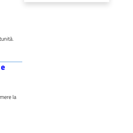
tunità.
 e
imere la