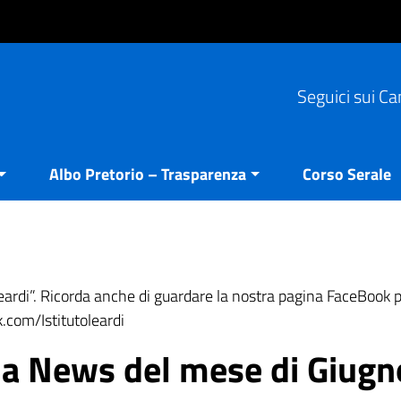
Seguici sui Ca
Albo Pretorio – Trasparenza
Corso Serale
Leardi”. Ricorda anche di guardare la nostra pagina FaceBook 
.com/Istitutoleardi
ria News del mese di Giugn