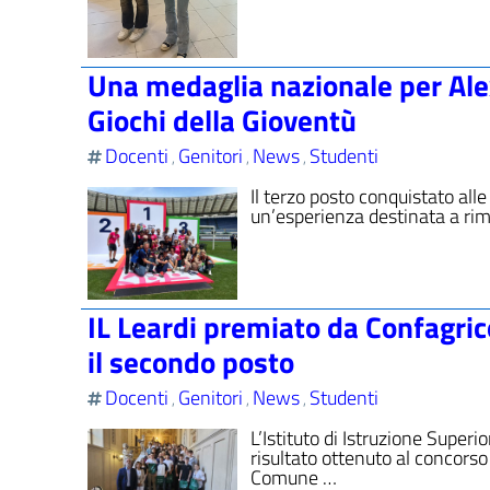
Una medaglia nazionale per Alexa
Giochi della Gioventù
Docenti
Genitori
News
Studenti
,
,
,
Il terzo posto conquistato all
un’esperienza destinata a ri
IL Leardi premiato da Confagri
il secondo posto
Docenti
Genitori
News
Studenti
,
,
,
L’Istituto di Istruzione Super
risultato ottenuto al concors
Comune …