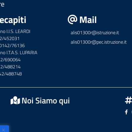
re
ecapiti
Mail
ino I.I.S. LEARDI
alis01300r@istruzione.it
42/452031
alis01300r@pec.istruzione.it
x 0142/76136
ino I.T.A.S. LUPARIA
142/690064
142/488214
142/488748
Noi Siamo qui
Se