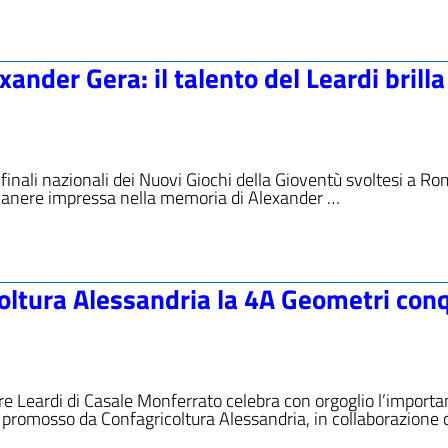
nder Gera: il talento del Leardi brilla
e finali nazionali dei Nuovi Giochi della Gioventù svoltesi a Ro
manere impressa nella memoria di Alexander …
coltura Alessandria la 4A Geometri con
iore Leardi di Casale Monferrato celebra con orgoglio l’importa
o promosso da Confagricoltura Alessandria, in collaborazione c