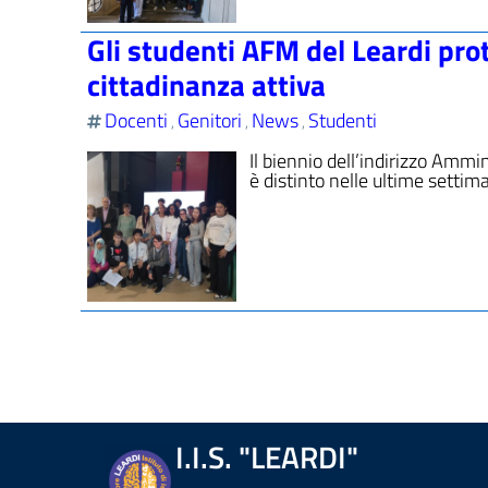
Gli studenti AFM del Leardi prot
cittadinanza attiva
Docenti
Genitori
News
Studenti
,
,
,
Il biennio dell’indirizzo Ammi
è distinto nelle ultime settim
I.I.S. "LEARDI"