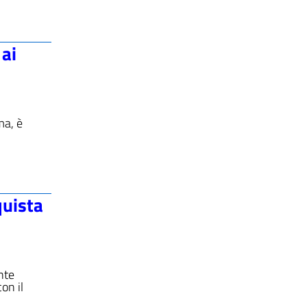
 ai
ma, è
quista
nte
on il