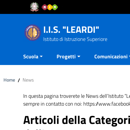
Vai al contenuto
Vail al menu di navigazione
Vai al footer
I.I.S. "LEARDI"
Istituto di Istruzione Superiore
Scuola
Progetti
Comunicazioni
Home
/
News
In questa pagina troverete le News dell’Istituto “
sempre in contatto con noi: https://www.facebook
Articoli della Catego