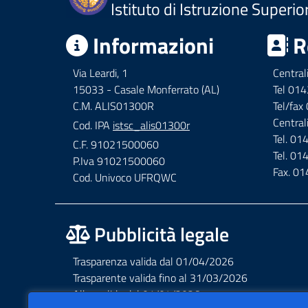
Istituto di Istruzione Superio
Informazioni
R
Via Leardi, 1
Central
15033 - Casale Monferrato (AL)
Tel 01
C.M. ALIS01300R
Tel/fa
Central
Cod. IPA
istsc_alis01300r
Tel. 0
C.F. 91021500060
Tel. 0
P.Iva 91021500060
Fax. 0
Cod. Univoco UFRQWC
Pubblicità legale
Trasparenza valida dal 01/04/2026
Trasparente valida fino al 31/03/2026
Albo valido dal 01/04/2026