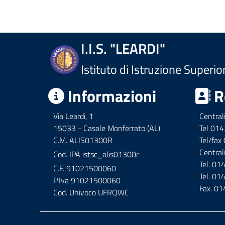
I.I.S. "LEARDI"
Istituto di Istruzione Superio
Informazioni
R
Via Leardi, 1
Central
15033 - Casale Monferrato (AL)
Tel 01
C.M. ALIS01300R
Tel/fa
Central
Cod. IPA
istsc_alis01300r
Tel. 0
C.F. 91021500060
Tel. 0
P.Iva 91021500060
Fax. 0
Cod. Univoco UFRQWC