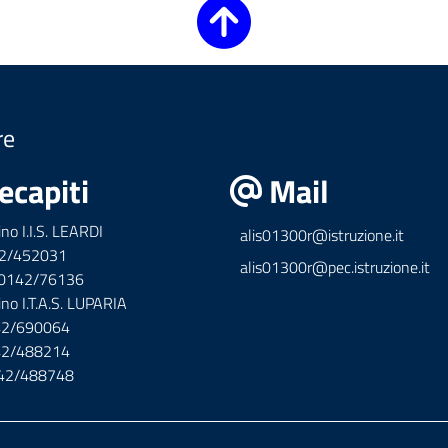
re
ecapiti
Mail
ino I.I.S. LEARDI
alis01300r@istruzione.it
42/452031
alis01300r@pec.istruzione.it
x 0142/76136
ino I.T.A.S. LUPARIA
142/690064
142/488214
142/488748