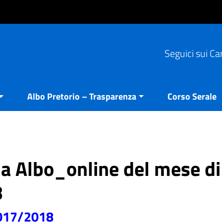
Seguici sui Ca
Albo Pretorio – Trasparenza
Corso Serale
ria Albo_online del mese di
8
 2017/2018