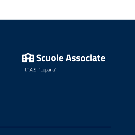
Scuole Associate
I.T.A.S. “Luparia”