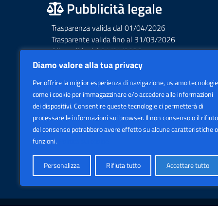
Pubblicità legale
Trasparenza valida dal 01/04/2026
Trasparente valida fino al 31/03/2026
Albo valido dal 01/04/2026
Albo valido fino al 31/03/2026
Diamo valore alla tua privacy
Privacy – Informative – VideoSorveglianza
Per offrire la miglior esperienza di navigazione, usiamo tecnologie
Accessibilità AGID Form
come i cookie per immagazzinare e/o accedere alle informazioni
dei dispositivi. Consentire queste tecnologie ci permetterà di
processare le informazioni sui browser. Il non consenso o il rifiuto
del consenso potrebbero avere effetto su alcune caratteristiche o
funzioni.
Politica sui cookie
Personalizza
Rifiuta tutto
Accettare tutto
Sezione Legale