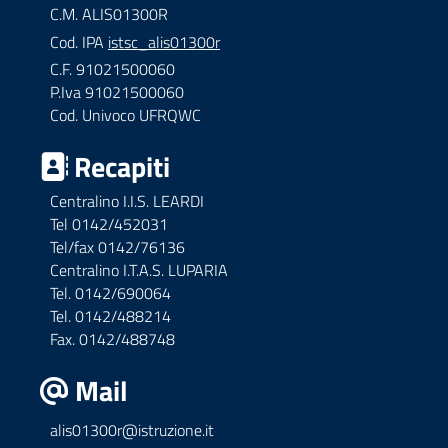
C.M. ALIS01300R
Cod. IPA
istsc_alis01300r
C.F. 91021500060
P.Iva 91021500060
Cod. Univoco UFRQWC
Recapiti
Centralino I.I.S. LEARDI
Tel 0142/452031
Tel/fax 0142/76136
Centralino I.T.A.S. LUPARIA
Tel. 0142/690064
Tel. 0142/488214
Fax. 0142/488748
Mail
alis01300r@istruzione.it