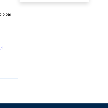
olo per
vi