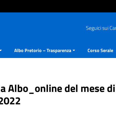
Seguici sui Ca
Albo Pretorio – Trasparenza
Corso Serale
ria Albo_online del mese di
 2022