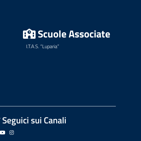
Scuole Associate
I.T.A.S. “Luparia”
Seguici sui Canali
guici su Facebook
Seguici su YouTube
Seguici su Instagram
Seguici su Podcast