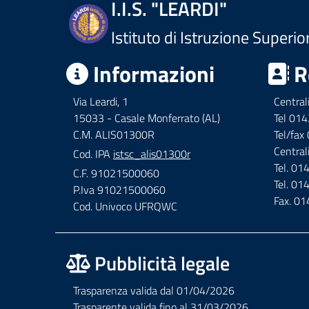
I.I.S. "LEARDI"
Istituto di Istruzione Superio
Informazioni
R
Via Leardi, 1
Central
15033 - Casale Monferrato (AL)
Tel 01
C.M. ALIS01300R
Tel/fa
Central
Cod. IPA
istsc_alis01300r
Tel. 0
C.F. 91021500060
Tel. 0
P.Iva 91021500060
Fax. 0
Cod. Univoco UFRQWC
Pubblicità legale
Trasparenza valida dal 01/04/2026
Trasparente valida fino al 31/03/2026