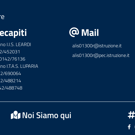
re
ecapiti
Mail
ino I.I.S. LEARDI
alis01300r@istruzione.it
42/452031
alis01300r@pec.istruzione.it
x 0142/76136
ino I.T.A.S. LUPARIA
142/690064
142/488214
142/488748
Noi Siamo qui
Se