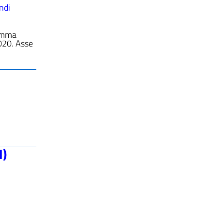
ndi
ramma
020. Asse
I)