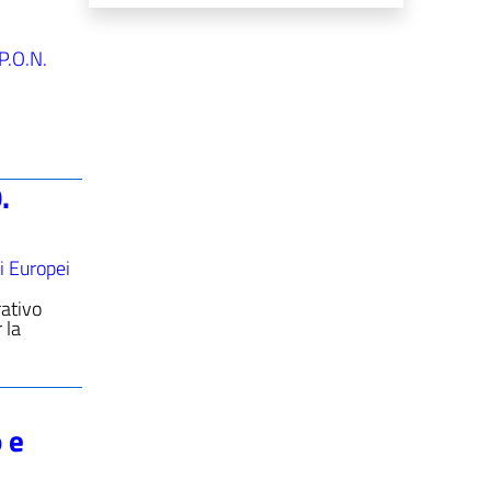
P.O.N.
.
i Europei
ativo
 la
 e