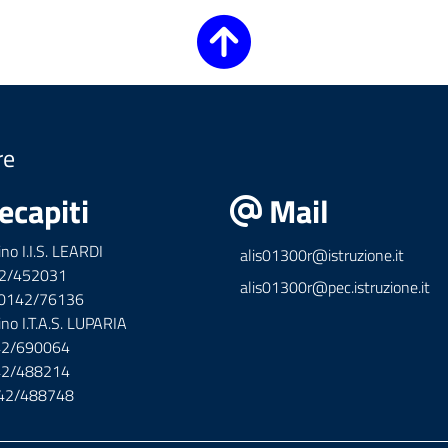
re
ecapiti
Mail
ino I.I.S. LEARDI
alis01300r@istruzione.it
42/452031
alis01300r@pec.istruzione.it
x 0142/76136
ino I.T.A.S. LUPARIA
142/690064
142/488214
142/488748