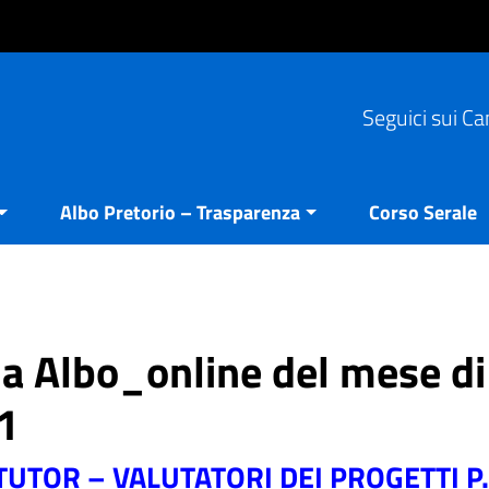
Seguici sui Ca
Albo Pretorio – Trasparenza
Corso Serale
ria Albo_online del mese di
1
TUTOR – VALUTATORI DEI PROGETTI P.