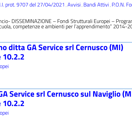
.I. prot. 9707 del 27/04/2021
Avvisi
Bandi Attivi
P.O.N. Fo
,
,
,
lancio- DISSEMINAZIONE – Fondi Strutturali Europei – Prog
 scuola, competenze e ambienti per l’apprendimento” 2014-2
o ditta GA Service srl Cernusco (MI)
e 10.2.2
ropei
GA Service srl Cernusco sul Naviglio (M
e 10.2.2
ropei