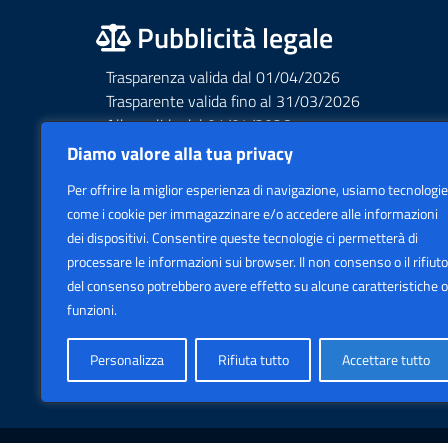
Pubblicità legale
Trasparenza valida dal 01/04/2026
Trasparente valida fino al 31/03/2026
Albo valido dal 01/04/2026
Albo valido fino al 31/03/2026
Diamo valore alla tua privacy
Privacy – Informative – VideoSorveglianza
Per offrire la miglior esperienza di navigazione, usiamo tecnologie
Accessibilità AGID Form
come i cookie per immagazzinare e/o accedere alle informazioni
dei dispositivi. Consentire queste tecnologie ci permetterà di
processare le informazioni sui browser. Il non consenso o il rifiuto
del consenso potrebbero avere effetto su alcune caratteristiche o
funzioni.
Politica sui cookie
Personalizza
Rifiuta tutto
Accettare tutto