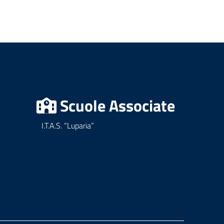
Scuole Associate
I.T.A.S. “Luparia”