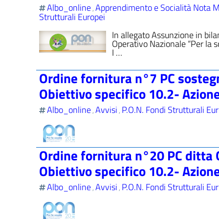
Albo_online
Apprendimento e Socialità Nota M
,
Strutturali Europei
In allegato Assunzione in bi
Operativo Nazionale “Per la
I …
Ordine fornitura n°7 PC sostegn
Obiettivo specifico 10.2- Azion
Albo_online
Avvisi
P.O.N. Fondi Strutturali Eu
,
,
Ordine fornitura n°20 PC ditta 
Obiettivo specifico 10.2- Azion
Albo_online
Avvisi
P.O.N. Fondi Strutturali Eu
,
,