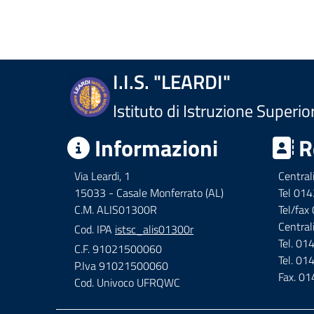
I.I.S. "LEARDI"
Istituto di Istruzione Superio
Informazioni
R
Via Leardi, 1
Central
15033 - Casale Monferrato (AL)
Tel 01
C.M. ALIS01300R
Tel/fa
Central
Cod. IPA
istsc_alis01300r
Tel. 0
C.F. 91021500060
Tel. 0
P.Iva 91021500060
Fax. 0
Cod. Univoco UFRQWC