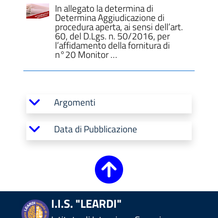
In allegato la determina di
Determina Aggiudicazione di
procedura aperta, ai sensi dell’art.
60, del D.Lgs. n. 50/2016, per
l’affidamento della fornitura di
ll'interno del sito
n°20 Monitor …
Argomenti
t
Data di Pubblicazione
I.I.S. "LEARDI"