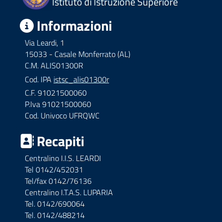
Istituto di Istruzione Superiore
Informazioni
Via Leardi, 1
15033 - Casale Monferrato (AL)
C.M. ALIS01300R
Cod. IPA
istsc_alis01300r
C.F. 91021500060
P.Iva 91021500060
Cod. Univoco UFRQWC
Recapiti
Centralino I.I.S. LEARDI
Tel 0142/452031
Tel/fax 0142/76136
Centralino I.T.A.S. LUPARIA
Tel. 0142/690064
Tel. 0142/488214