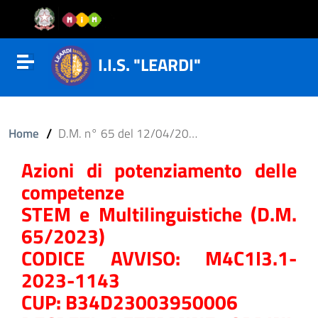
Vai al contenuto
Vail al menu di navigazione
Vai al footer
I.I.S. "LEARDI"
Attiva disattiva la navigazione
/
Home
D.M. n° 65 del 12/04/2023
Azioni di potenziamento delle
competenze
STEM e Multilinguistiche (D.M.
65/2023)
CODICE AVVISO: M4C1I3.1-
2023-1143
CUP: B34D23003950006