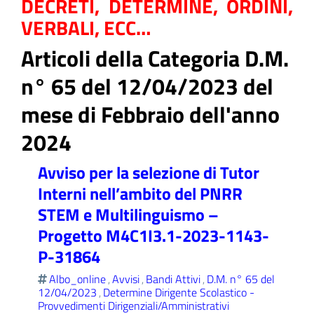
DECRETI, DETERMINE, ORDINI,
VERBALI, ECC…
Articoli della Categoria D.M.
ll'interno del sito
n° 65 del 12/04/2023 del
mese di Febbraio dell'anno
2024
t
Avviso per la selezione di Tutor
Interni nell’ambito del PNRR
STEM e Multilinguismo –
Progetto M4C1I3.1-2023-1143-
P-31864
Albo_online
Avvisi
Bandi Attivi
D.M. n° 65 del
,
,
,
12/04/2023
Determine Dirigente Scolastico -
,
Provvedimenti Dirigenziali/Amministrativi