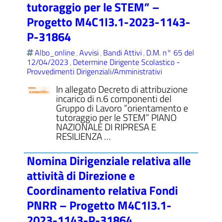
tutoraggio per le STEM” –
Progetto M4C1I3.1-2023-1143-
P-31864
Albo_online
Avvisi
Bandi Attivi
D.M. n° 65 del
,
,
,
12/04/2023
Determine Dirigente Scolastico -
,
Provvedimenti Dirigenziali/Amministrativi
In allegato Decreto di attribuzione
incarico di n.6 componenti del
Gruppo di Lavoro “orientamento e
tutoraggio per le STEM” PIANO
NAZIONALE DI RIPRESA E
RESILIENZA …
Nomina Dirigenziale relativa alle
attività di Direzione e
Coordinamento relativa Fondi
PNRR – Progetto M4C1I3.1-
2023-1143-P-31864