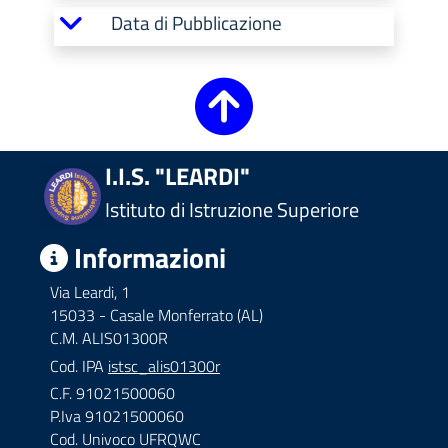
Data di Pubblicazione
I.I.S. "LEARDI"
Istituto di Istruzione Superiore
Informazioni
Via Leardi, 1
15033 - Casale Monferrato (AL)
C.M. ALIS01300R
Cod. IPA
istsc_alis01300r
C.F. 91021500060
P.Iva 91021500060
Cod. Univoco UFRQWC