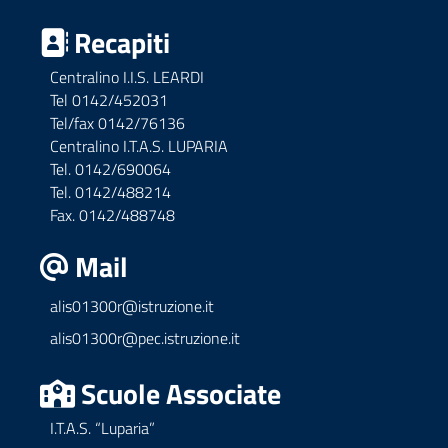
Recapiti
Centralino I.I.S. LEARDI
Tel 0142/452031
Tel/fax 0142/76136
Centralino I.T.A.S. LUPARIA
Tel. 0142/690064
Tel. 0142/488214
Fax. 0142/488748
Mail
alis01300r@istruzione.it
alis01300r@pec.istruzione.it
Scuole Associate
I.T.A.S. “Luparia”