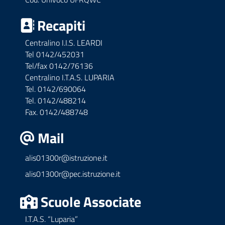
Recapiti
Centralino I.I.S. LEARDI
Tel 0142/452031
Tel/fax 0142/76136
Centralino I.T.A.S. LUPARIA
Tel. 0142/690064
Tel. 0142/488214
Fax. 0142/488748
Mail
alis01300r@istruzione.it
alis01300r@pec.istruzione.it
Scuole Associate
I.T.A.S. “Luparia”