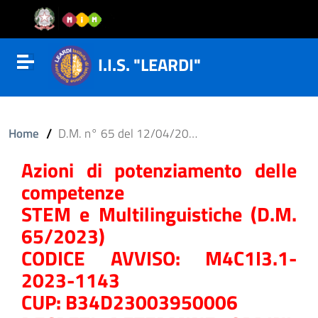
Vai al contenuto
Vail al menu di navigazione
Vai al footer
I.I.S. "LEARDI"
Attiva disattiva la navigazione
/
Home
D.M. n° 65 del 12/04/2023
Azioni di potenziamento delle
competenze
STEM e Multilinguistiche (D.M.
65/2023)
CODICE AVVISO: M4C1I3.1-
2023-1143
CUP: B34D23003950006