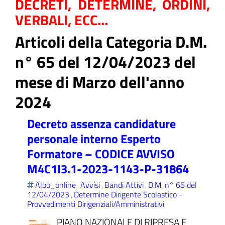
DECRETI, DETERMINE, ORDINI,
VERBALI, ECC…
Articoli della Categoria D.M.
ll'interno del sito
n° 65 del 12/04/2023 del
mese di Marzo dell'anno
2024
t
Decreto assenza candidature
personale interno Esperto
Formatore – CODICE AVVISO
M4C1I3.1-2023-1143-P-31864
Albo_online
Avvisi
Bandi Attivi
D.M. n° 65 del
,
,
,
12/04/2023
Determine Dirigente Scolastico -
,
Provvedimenti Dirigenziali/Amministrativi
PIANO NAZIONALE DI RIPRESA E