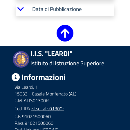
Data di Pubblicazione
I.I.S. "LEARDI"
Istituto di Istruzione Superiore
Informazioni
Via Leardi, 1
15033 - Casale Monferrato (AL)
C.M. ALIS01300R
Cod. IPA
istsc_alis01300r
C.F. 91021500060
P.Iva 91021500060
Cod. Univoco UFRQWC