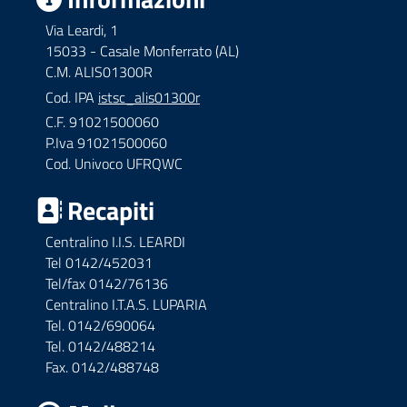
Via Leardi, 1
15033 - Casale Monferrato (AL)
C.M. ALIS01300R
Cod. IPA
istsc_alis01300r
C.F. 91021500060
P.Iva 91021500060
Cod. Univoco UFRQWC
Recapiti
Centralino I.I.S. LEARDI
Tel 0142/452031
Tel/fax 0142/76136
Centralino I.T.A.S. LUPARIA
Tel. 0142/690064
Tel. 0142/488214
Fax. 0142/488748