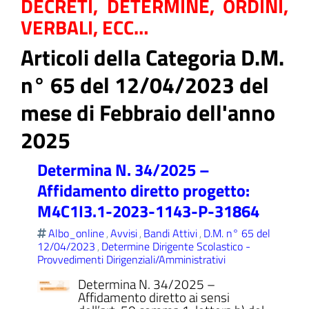
DECRETI, DETERMINE, ORDINI,
VERBALI, ECC…
Articoli della Categoria D.M.
ll'interno del sito
n° 65 del 12/04/2023 del
mese di Febbraio dell'anno
2025
t
Determina N. 34/2025 –
Affidamento diretto progetto:
M4C1I3.1-2023-1143-P-31864
Albo_online
Avvisi
Bandi Attivi
D.M. n° 65 del
,
,
,
12/04/2023
Determine Dirigente Scolastico -
,
Provvedimenti Dirigenziali/Amministrativi
Determina N. 34/2025 –
Affidamento diretto ai sensi