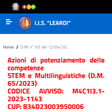
Vai al contenuto
Vail al menu di navigazione
Vai al footer
I.I.S. "LEARDI"
Attiva disattiva la navigazione
/
Home
D.M. n° 65 del 12/04/2023
Azioni di potenziamento delle
competenze
STEM e Multilinguistiche (D.M.
65/2023)
CODICE AVVISO: M4C1I3.1-
2023-1143
CUP: B34D23003950006