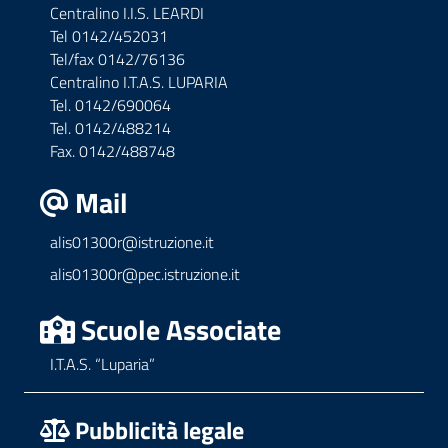
Centralino I.I.S. LEARDI
Tel 0142/452031
Tel/fax 0142/76136
Centralino I.T.A.S. LUPARIA
Tel. 0142/690064
Tel. 0142/488214
Fax. 0142/488748
Mail
alis01300r@istruzione.it
alis01300r@pec.istruzione.it
Scuole Associate
I.T.A.S. “Luparia”
Pubblicità legale