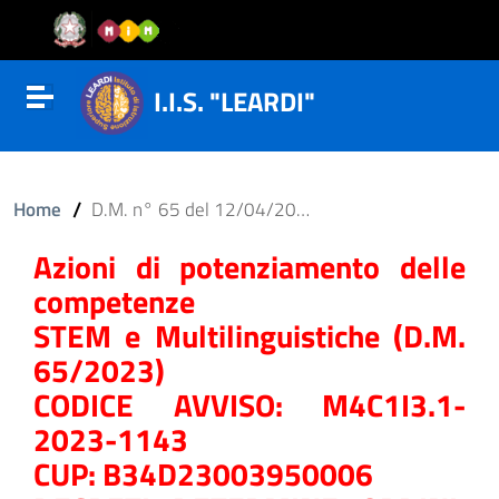
Vai al contenuto
Vail al menu di navigazione
Vai al footer
I.I.S. "LEARDI"
Attiva disattiva la navigazione
/
Home
D.M. n° 65 del 12/04/2023
Azioni di potenziamento delle
competenze
STEM e Multilinguistiche (D.M.
65/2023)
CODICE AVVISO: M4C1I3.1-
2023-1143
CUP: B34D23003950006