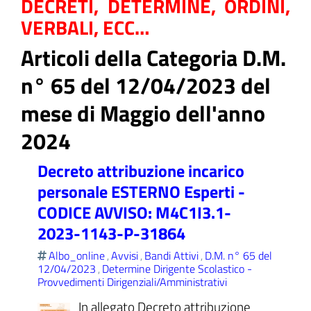
DECRETI, DETERMINE, ORDINI,
VERBALI, ECC…
Articoli della Categoria D.M.
ll'interno del sito
n° 65 del 12/04/2023 del
mese di Maggio dell'anno
2024
t
Decreto attribuzione incarico
personale ESTERNO Esperti -
CODICE AVVISO: M4C1I3.1-
2023-1143-P-31864
Albo_online
Avvisi
Bandi Attivi
D.M. n° 65 del
,
,
,
12/04/2023
Determine Dirigente Scolastico -
,
Provvedimenti Dirigenziali/Amministrativi
In allegato Decreto attribuzione