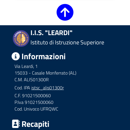
I.I.S. "LEARDI"
Istituto di Istruzione Superiore
Informazioni
Via Leardi, 1
15033 - Casale Monferrato (AL)
C.M. ALIS01300R
Cod. IPA
istsc_alis01300r
C.F. 91021500060
P.Iva 91021500060
Cod. Univoco UFRQWC
Recapiti