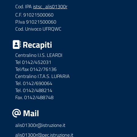
Cod. IPA
istsc_alis01300r
C.F. 91021500060
P.Iva 91021500060
Cod. Univoco UFRQWC
Recapiti
Centralino I.I.S. LEARDI
Tel 0142/452031
Tel/fax 0142/76136
Centralino I.T.A.S. LUPARIA
Tel. 0142/690064
Tel. 0142/488214
Fax. 0142/488748
Mail
alis01300r@istruzione.it
alis01300r@pec.istruzione.it