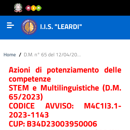
Vai al contenuto
Vail al menu di navigazione
Vai al footer
I.I.S. "LEARDI"
Attiva disattiva la navigazione
/
Home
D.M. n° 65 del 12/04/2023
Azioni di potenziamento delle
competenze
STEM e Multilinguistiche (D.M.
65/2023)
CODICE AVVISO: M4C1I3.1-
2023-1143
CUP: B34D23003950006