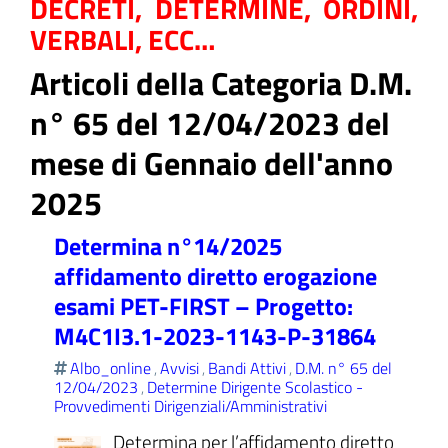
DECRETI, DETERMINE, ORDINI,
VERBALI, ECC…
Articoli della Categoria D.M.
ll'interno del sito
n° 65 del 12/04/2023 del
mese di Gennaio dell'anno
2025
t
Determina n°14/2025
affidamento diretto erogazione
esami PET-FIRST – Progetto:
M4C1I3.1-2023-1143-P-31864
Albo_online
Avvisi
Bandi Attivi
D.M. n° 65 del
,
,
,
12/04/2023
Determine Dirigente Scolastico -
,
Provvedimenti Dirigenziali/Amministrativi
Determina per l’affidamento diretto