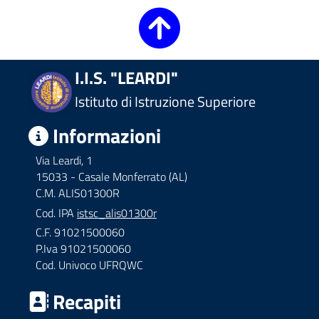
I.I.S. "LEARDI"
Istituto di Istruzione Superiore
Informazioni
Via Leardi, 1
15033 - Casale Monferrato (AL)
C.M. ALIS01300R
Cod. IPA
istsc_alis01300r
C.F. 91021500060
P.Iva 91021500060
Cod. Univoco UFRQWC
Recapiti