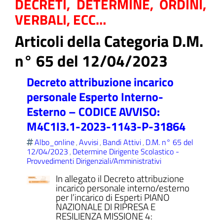
DECRETI, DETERMINE, ORDINI,
VERBALI, ECC…
Articoli della Categoria D.M.
ll'interno del sito
n° 65 del 12/04/2023
Decreto attribuzione incarico
personale Esperto Interno-
Esterno – CODICE AVVISO:
t
M4C1I3.1-2023-1143-P-31864
Albo_online
Avvisi
Bandi Attivi
D.M. n° 65 del
,
,
,
12/04/2023
Determine Dirigente Scolastico -
,
Provvedimenti Dirigenziali/Amministrativi
In allegato il Decreto attribuzione
incarico personale interno/esterno
per l’incarico di Esperti PIANO
NAZIONALE DI RIPRESA E
RESILIENZA MISSIONE 4: