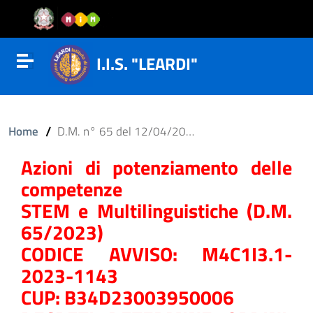
Vai al contenuto
Vail al menu di navigazione
Vai al footer
I.I.S. "LEARDI"
Attiva disattiva la navigazione
/
Home
D.M. n° 65 del 12/04/2023
Azioni di potenziamento delle
competenze
STEM e Multilinguistiche (D.M.
65/2023)
CODICE AVVISO: M4C1I3.1-
2023-1143
CUP: B34D23003950006