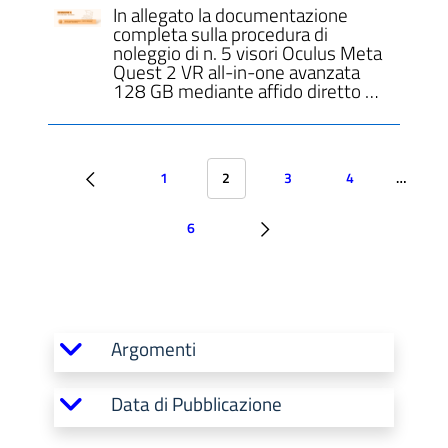
In allegato la documentazione
completa sulla procedura di
noleggio di n. 5 visori Oculus Meta
Quest 2 VR all-in-one avanzata
128 GB mediante affido diretto …
1
2
3
4
…
6
Argomenti
Data di Pubblicazione