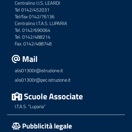
Centralino I.I.S. LEARDI
Tel 0142/452031
Tel/fax 0142/76136
Centralino I.T.A.S. LUPARIA
Tel. 0142/690064
Tel. 0142/488214
Fax. 0142/488748
Mail
alis01300r@istruzione.it
alis01300r@pec.istruzione.it
Scuole Associate
I.T.A.S. “Luparia”
Pubblicità legale